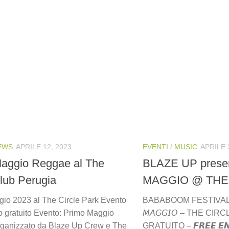
EWS
APRILE 12, 2023
EVENTI
/
MUSIC
APRILE 
aggio Reggae al The
BLAZE UP prese
Club Perugia
MAGGIO @ THE
io 2023 al The Circle Park Evento
BABABOOM FESTIVAL lau
o gratuito Evento: Primo Maggio
𝘔𝘈𝘎𝘎𝘐𝘖 – THE C
ganizzato da Blaze Up Crew e The
GRATUITO – 𝙁𝙍𝙀𝙀 𝙀𝙉