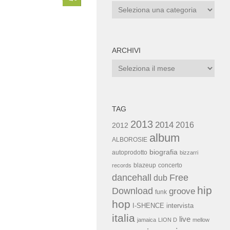
Categorie
ARCHIVI
Archivi
TAG
2013
2014
2016
2012
album
ALBOROSIE
biografia
autoprodotto
bizzarri
blazeup
concerto
records
dancehall
Free
dub
hip
Download
groove
funk
hop
I-SHENCE
intervista
italia
live
jamaica
LION D
mellow