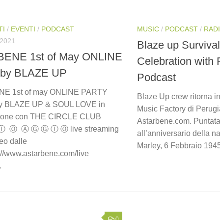
TI
/
EVENTI
/
PODCAST
MUSIC
/
PODCAST
/
RAD
 2021
Blaze up Surviva
ENE 1st of May ONLINE
Celebration with 
by BLAZE UP
Podcast
E 1st of may ONLINE PARTY
Blaze Up crew ritorna in
y BLAZE UP & SOUL LOVE in
Music Factory di Perugi
zione con THE CIRCLE CLUB
Astarbene.com. Puntata
Ⓘ Ⓞ Ⓐ Ⓖ Ⓖ Ⓘ Ⓞ live streaming
all’anniversario della n
eo dalle
Marley, 6 Febbraio 1945.
://www.astarbene.com/live
.
0