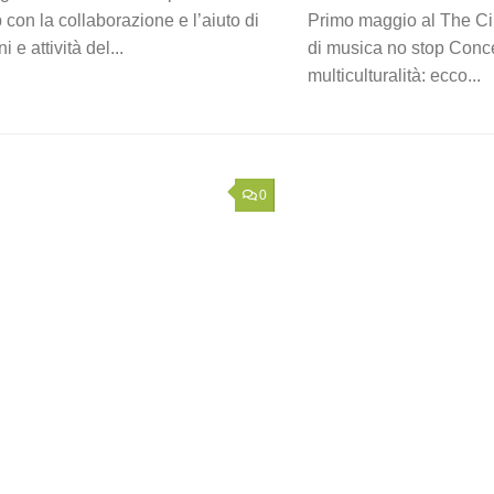
 con la collaborazione e l’aiuto di
Primo maggio al The Cir
 e attività del...
di musica no stop Concer
multiculturalità: ecco...
0