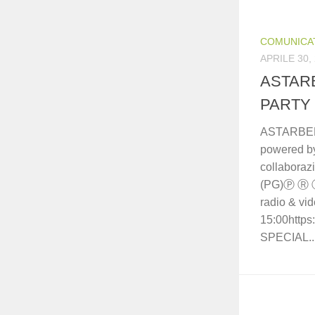
COMUNICA
APRILE 30,
ASTARB
PARTY 
ASTARBEN
powered b
collabora
(PG)Ⓟ Ⓡ 
radio & vid
15:00https
SPECIAL..