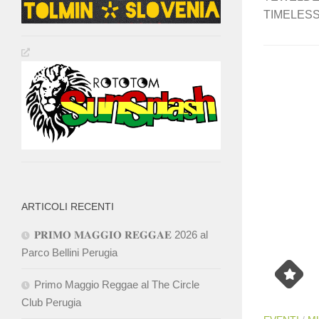
TIMELESS 
ARTICOLI RECENTI
𝐏𝐑𝐈𝐌𝐎 𝐌𝐀𝐆𝐆𝐈𝐎 𝐑𝐄𝐆𝐆𝐀𝐄 2026 al
Parco Bellini Perugia
Primo Maggio Reggae al The Circle
Club Perugia