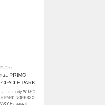
29, 2022
nta: PRIMO
 CIRCLE PARK
nch party 𝘗𝘙𝘐𝘔𝘖
IRCLE PARKINGRESSO
𝙍𝙔 Perugia, il