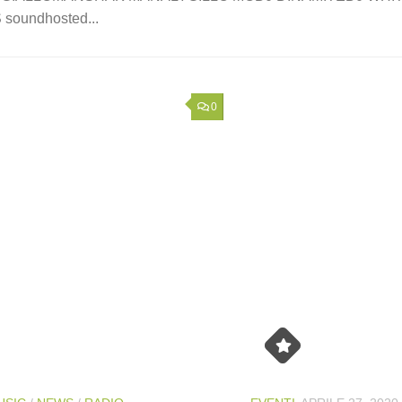
soundhosted...
0