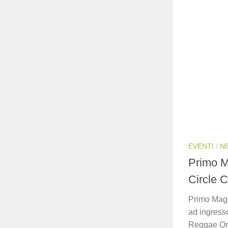
EVENTI
/
N
Primo M
Circle 
Primo Magg
ad ingress
Reggae Or