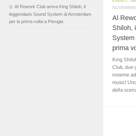
EVENTI
/
M
Al Rework Club arriva King Shiloh, il
NOVEMBRE 
leggendario Sound System di Amsterdam
Al Rewo
per la prima volta a Perugia
Shiloh, 
System 
prima v
King Shilo
Club, due 
insieme ad
music! Uno
della scena