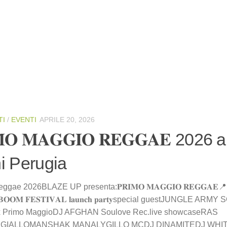
TI
/
EVENTI
APRILE 20, 2026
𝐌𝐎 𝐌𝐀𝐆𝐆𝐈𝐎 𝐑𝐄𝐆𝐆𝐀𝐄 2026 
ni Perugia
ggae 2026BLAZE UP presenta:𝐏𝐑𝐈𝐌𝐎 𝐌𝐀𝐆𝐆𝐈𝐎 𝐑𝐄𝐆𝐆𝐀𝐄
𝐁𝐎𝐎𝐌 𝐅𝐄𝐒𝐓𝐈𝐕𝐀𝐋 𝐥𝐚𝐮𝐧𝐜𝐡 𝐩𝐚𝐫𝐭𝐲special guestJUNGLE
 x Primo MaggioDJ AFGHAN Soulove Rec.live showcaseRAS
GIALLOMANSHAK MANALYGILLO MCDJ DINAMITEDJ WHIT