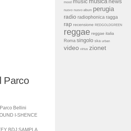
musica
news
music
mood
perugia
nuovo
nuovo album
radio
radiophonica
ragga
rap
recensione
REDGOLDGREEN
reggae
reggae italia
singolo
Roma
ska
urban
video
zionet
virtus
al Parco
Parco Bellini
 ARMY SOUND I-SHENCE
EY BDJ SAMPLA