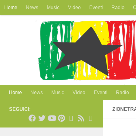
Home
News
Music
Video
Eventi
Radio
O
Salta al contenuto
Home
News
Music
Video
Eventi
Radio
SEGUICI:
ZIONETR