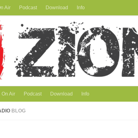
n Air
Podcast
Download
Info
On Air
Podcast
Download
Info
ADIO
BLOG