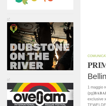
COMUNICA
𝐏𝐑𝐈
Belli
1 maggio re
(pg)𝐁𝐀𝐁
exclusive
TEWELDE