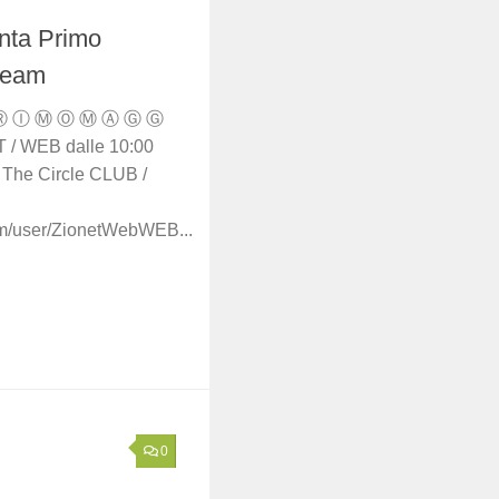
nta Primo
ream
 Ⓡ Ⓘ Ⓜ Ⓞ Ⓜ Ⓐ Ⓖ Ⓖ
T / WEB dalle 10:00
The Circle CLUB /
om/user/ZionetWebWEB...
0