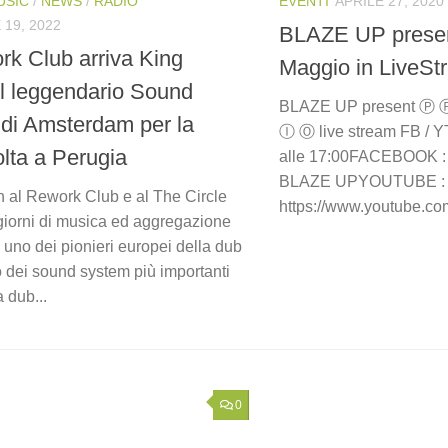
USIC
/
NEWS
/
RADIO
EVENTI
APRILE 27, 2020
19, 2022
BLAZE UP prese
rk Club arriva King
Maggio in LiveSt
il leggendario Sound
BLAZE UP present Ⓟ
di Amsterdam per la
Ⓘ Ⓞ live stream FB / Y
olta a Perugia
alle 17:00FACEBOOK : 
BLAZE UPYOUTUBE :
h al Rework Club e al The Circle
https://www.youtube.c
giorni di musica ed aggregazione
 uno dei pionieri europei della dub
 dei sound system più importanti
 dub...
0