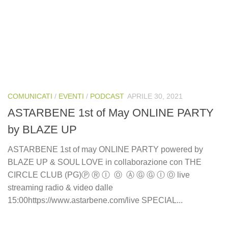
COMUNICATI
/
EVENTI
/
PODCAST
APRILE 30, 2021
ASTARBENE 1st of May ONLINE PARTY
by BLAZE UP
ASTARBENE 1st of may ONLINE PARTY powered by
BLAZE UP & SOUL LOVE in collaborazione con THE
CIRCLE CLUB (PG)Ⓟ Ⓡ Ⓘ Ⓞ Ⓐ Ⓖ Ⓖ Ⓘ Ⓞ live
streaming radio & video dalle
15:00https://www.astarbene.com/live SPECIAL...