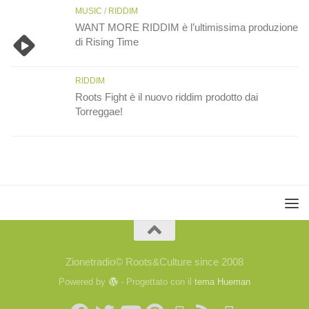
MUSIC
/
RIDDIM
WANT MORE RIDDIM è l’ultimissima produzione
di Rising Time
RIDDIM
Roots Fight è il nuovo riddim prodotto dai
Torreggae!
Zionetradio© Roots&Culture since 2008
Powered by
- Progettato con il
tema Hueman