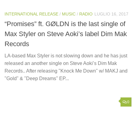
INTERNATIONAL RELEASE
/
MUSIC
/
RADIO
LUGLIO 16, 2017
“Promises” ft. GØLDN is the last single of
Max Styler on Steve Aoki’s label Dim Mak
Records
LA-based Max Styler is not slowing down and he has just
released an another single on Steve Aoki’s Dim Mak
Records.. After releasing "Knock Me Down" w/ MAKJ and
"Gold" & "Deep Dreams" EP...
0