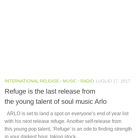
INTERNATIONAL RELEASE
/
MUSIC
/
RADIO
LUGLIO 17, 2017
Refuge is the last release from
the young talent of soul music Arlo
ARLO is set to land a spot on everyone’s end of year list
with his next release refuge. Another self-release from
this young pop talent, ‘Refuge’ is an ode to finding strength
in your darkest hour, taking stock...