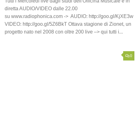
Tutti i Mercoledì live dagli studi dell'Officina Musicale e in
diretta AUDIO/VIDEO dalle 22.00
su www.radiophonica.com -> AUDIO: http://goo.gl/KjXE3w
VIDEO: http://goo.gl/5Z6BkT Ottava stagione di Zionet, un
progetto nato nel 2008 con oltre 200 live –> qui tutti i...
0