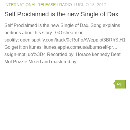
INTERNATIONAL RELEASE
/
RADIO
LUGLIO 18, 2017
Self Proclaimed is the new Single of Dax
Self Proclaimed is the new Single of Dax. Song explains
portions about his story. GO stream on
spotify: open.spotify.com/track/0cRuFoAWeppjot3BRhStH1
Go get it on Itunes: itunes.apple.com/us/album/self-pr…
s&ign-mpt=uo%3D4 Recorded by: Horace kennedy Beat:
Mol Puzzle Mixed and mastered by:...
0