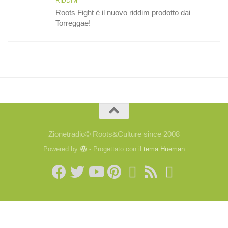
RIDDIM
Roots Fight è il nuovo riddim prodotto dai
Torreggae!
Zionetradio© Roots&Culture since 2008
Powered by
- Progettato con il
tema Hueman