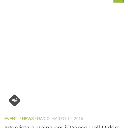
EVENTI
/
NEWS
/
RADIO
MARZO 12, 2015
Intervista a Raina per il Dance Hall Riders