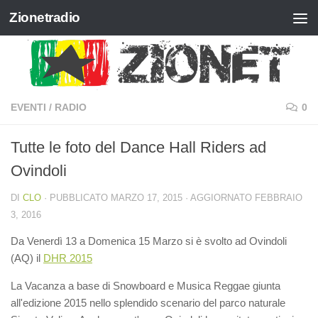
Zionetradio
Salta al contenuto
EVENTI
/
RADIO
0
Tutte le foto del Dance Hall Riders ad
Ovindoli
DI
CLO
· PUBBLICATO
MARZO 17, 2015
· AGGIORNATO
FEBBRAIO
3, 2016
Da Venerdì 13 a Domenica 15 Marzo si è svolto ad Ovindoli
(AQ) il
DHR 2015
La Vacanza a base di Snowboard e Musica Reggae giunta
all'edizione 2015 nello splendido scenario del parco naturale