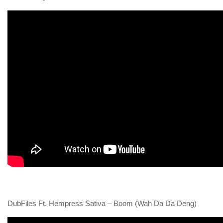
DubFiles Ft. Hempress Sativa – Boom (Wah Da Da Deng)