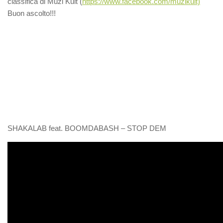
classifica di Muzi Kult (
https://www.facebook.com/muzikult)
Buon ascolto!!!
SHAKALAB feat. BOOMDABASH – STOP DEM