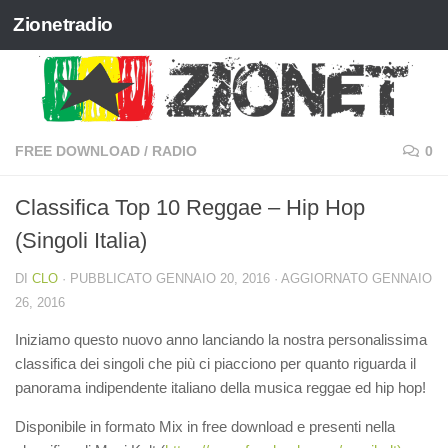
Zionetradio
Salta al contenuto
FREE DOWNLOAD
/
RADIO
0
Classifica Top 10 Reggae – Hip Hop
(Singoli Italia)
DI
CLO
· PUBBLICATO
GENNAIO 20, 2016
· AGGIORNATO
GENNAIO
26, 2016
Iniziamo questo nuovo anno lanciando la nostra personalissima
classifica dei singoli che più ci piacciono per quanto riguarda il
panorama indipendente italiano della musica reggae ed hip hop!
Disponibile in formato Mix in free download e presenti nella