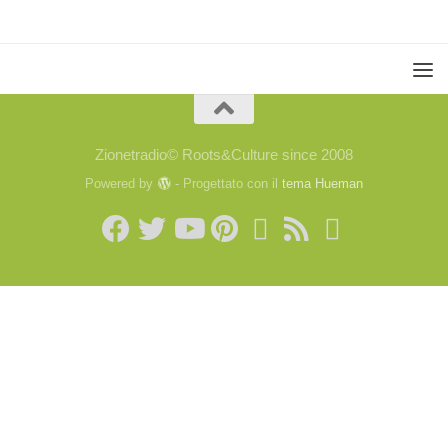
Zionetradio© Roots&Culture since 2008
Powered by
- Progettato con il
tema Hueman