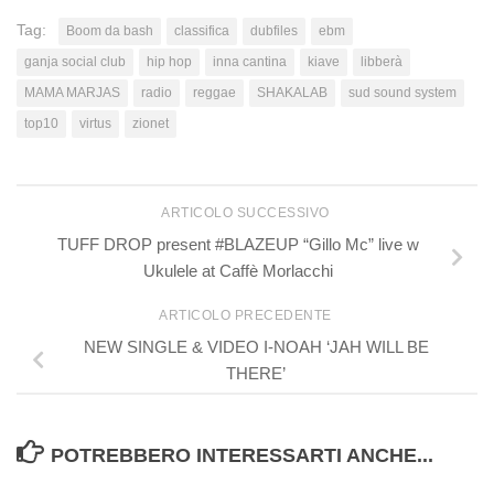
Tag:
Boom da bash
classifica
dubfiles
ebm
ganja social club
hip hop
inna cantina
kiave
libberà
MAMA MARJAS
radio
reggae
SHAKALAB
sud sound system
top10
virtus
zionet
ARTICOLO SUCCESSIVO
TUFF DROP present #BLAZEUP “Gillo Mc” live w
Ukulele at Caffè Morlacchi
ARTICOLO PRECEDENTE
NEW SINGLE & VIDEO I-NOAH ‘JAH WILL BE
THERE’
POTREBBERO INTERESSARTI ANCHE...