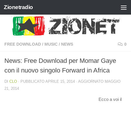
Zionetradio
Salta al contenuto
FREE DOWNLOAD
/
MUSIC
/
NEWS
0
News: Free Download per Momar Gaye
con il nuovo singolo Forward in Africa
DI
CLO
· PUBBLICATO
APRILE 15, 2014
· AGGIORNATO
MAGGIO
21, 2014
Ecco a voi il