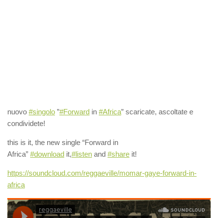
nuovo
#singolo
”
#Forward
in
#Africa
” scaricate, ascoltate e
condividete!
this is it, the new single “Forward in
Africa”
#download
it,
#listen
and
#share
it!
https://soundcloud.com/reggaeville/momar-gaye-forward-in-
africa