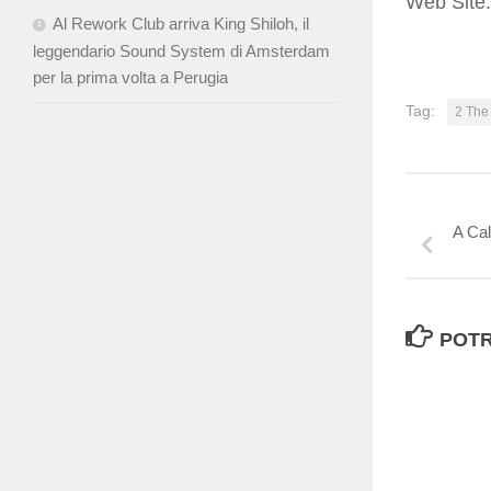
Web Site
Al Rework Club arriva King Shiloh, il
leggendario Sound System di Amsterdam
per la prima volta a Perugia
Tag:
2 The
A Ca
POTR