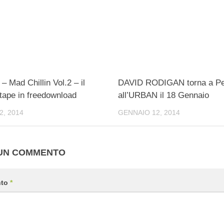
– Mad Chillin Vol.2 – il
DAVID RODIGAN torna a Per
tape in freedownload
all’URBAN il 18 Gennaio
2, 2014
GENNAIO 12, 2014
 UN COMMENTO
nto
*