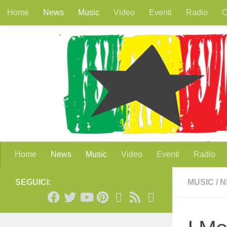
Home
News
Music
Video
Eventi
Radio
O
Salta al contenuto
Home
News
Music
Video
Eventi
Radio
SEGUICI:
MUSIC
/
N