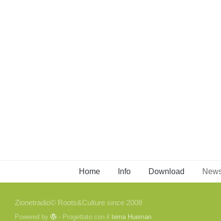
Home
Info
Download
New
Zionetradio© Roots&Culture since 2008
Powered by
- Progettato con il
tema Hueman