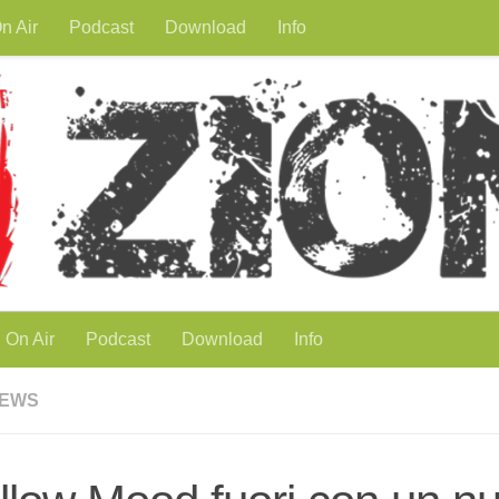
n Air
Podcast
Download
Info
On Air
Podcast
Download
Info
EWS