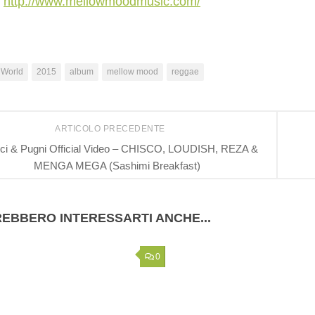
:
http://www.mellowmoodmusic.com/
 World
2015
album
mellow mood
reggae
ARTICOLO PRECEDENTE
lci & Pugni Official Video – CHISCO, LOUDISH, REZA &
MENGA MEGA (Sashimi Breakfast)
EBBERO INTERESSARTI ANCHE...
0