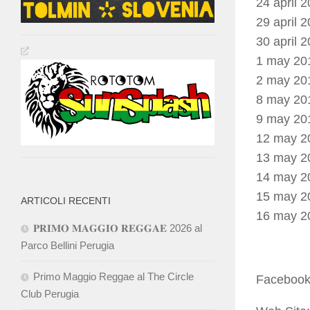
24 april 2
29 april 
30 april 
1 may 201
2 may 20
8 may 20
9 may 20
12 may 20
13 may 20
14 may 20
15 may 20
ARTICOLI RECENTI
16 may 2
𝐏𝐑𝐈𝐌𝐎 𝐌𝐀𝐆𝐆𝐈𝐎 𝐑𝐄𝐆𝐆𝐀𝐄 2026 al
Parco Bellini Perugia
Primo Maggio Reggae al The Circle
Faceboo
Club Perugia