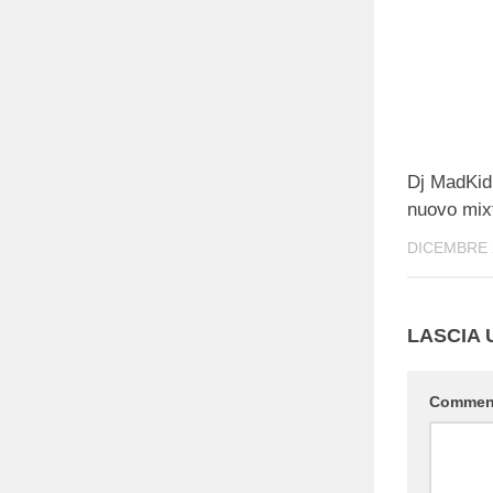
Dj MadKid 
nuovo mix
DICEMBRE 
LASCIA
Comme