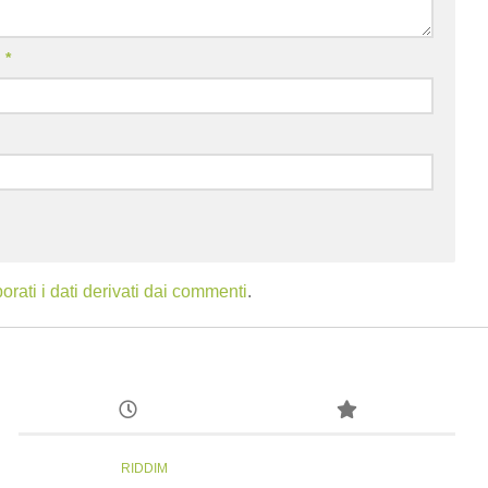
l
*
ati i dati derivati dai commenti
.
RIDDIM