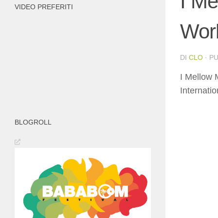
I Me
VIDEO PREFERITI
Worl
DI
CLO
· P
I Mellow 
Internatio
BLOGROLL