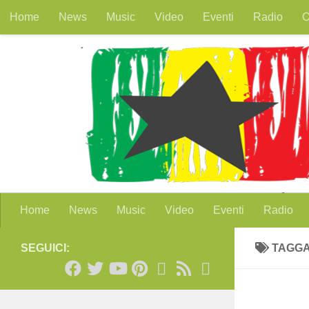
Home
News
Music
Video
Eventi
Radio
O
Salta al contenuto
Home
News
Music
Video
Eventi
Radio
SEGUICI:
TAGGA