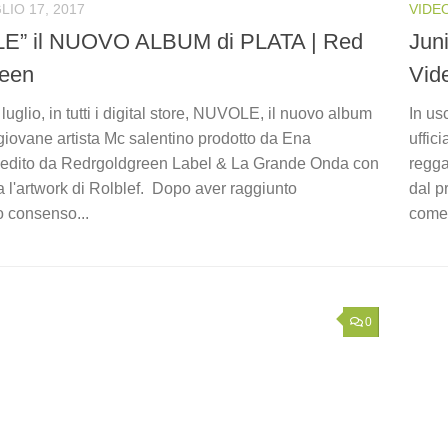
LIO 17, 2017
VIDE
E” il NUOVO ALBUM di PLATA | Red
Juni
reen
Vid
 luglio, in tutti i digital store, NUVOLE, il nuovo album
In us
l giovane artista Mc salentino prodotto da Ena
uffic
edito da Redrgoldgreen Label & La Grande Onda con
regga
a l'artwork di Rolblef. Dopo aver raggiunto
dal p
o consenso...
come 
0