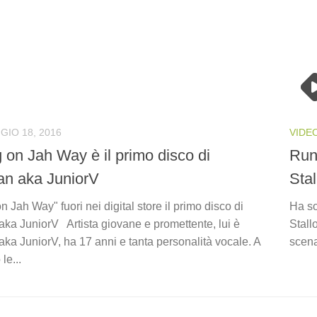
GIO 18, 2016
VIDE
 on Jah Way è il primo disco di
Run
an aka JuniorV
Sta
 Jah Way" fuori nei digital store il primo disco di
Ha so
aka JuniorV Artista giovane e promettente, lui è
Stall
ka JuniorV, ha 17 anni e tanta personalità vocale. A
scena
le...