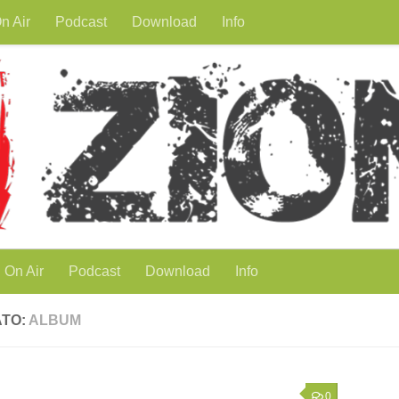
n Air
Podcast
Download
Info
On Air
Podcast
Download
Info
TO:
ALBUM
0