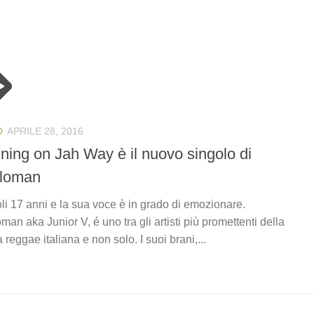
O
APRILE 28, 2016
ning on Jah Way è il nuovo singolo di
lloman
li 17 anni e la sua voce è in grado di emozionare.
oman aka Junior V, é uno tra gli artisti più promettenti della
 reggae italiana e non solo. I suoi brani,...