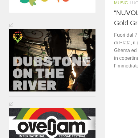
MUSIC
LUG
“NUVOL
Gold G
Fuori dal 7
di Plata, i
Ghema ed 
in copertin
l’immediat