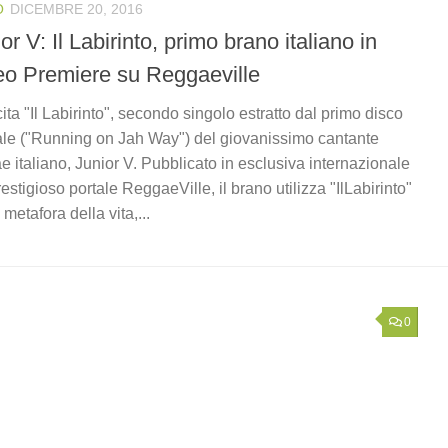
O
DICEMBRE 20, 2016
or V: Il Labirinto, primo brano italiano in
eo Premiere su Reggaeville
cita "Il Labirinto", secondo singolo estratto dal primo disco
iale ("Running on Jah Way") del giovanissimo cantante
e italiano, Junior V. Pubblicato in esclusiva internazionale
restigioso portale ReggaeVille, il brano utilizza "IlLabirinto"
metafora della vita,...
0