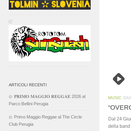
ARTICOLI RECENTI
𝐏𝐑𝐈𝐌𝐎 𝐌𝐀𝐆𝐆𝐈𝐎 𝐑𝐄𝐆𝐆𝐀𝐄 2026 al
MUSIC
GIU
Parco Bellini Perugia
“OVERCO
Primo Maggio Reggae al The Circle
Dal 24 Giug
Club Perugia
della band 