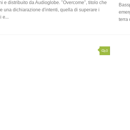
i e distribuito da Audioglobe. "Overcome", titolo che
Bassp
una dichiarazione d'intenti, quella di superare i
emerg
i e...
terra
0