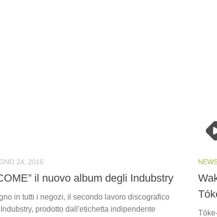
GNO 24, 2016
NEW
ME” il nuovo album degli Indubstry
Wak
Tók
no in tutti i negozi, il secondo lavoro discografico
Indubstry, prodotto dall'etichetta indipendente
Tóke-