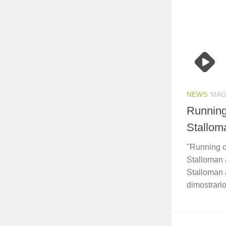
NEWS
MAG
Running
Stallom
"Running on
Stalloman 
Stalloman a
dimostrarlo 