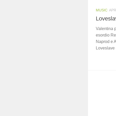
MUSIC
APR
Loveslav
Valentina p
esordio Res
Naprod e A
Loveslave è