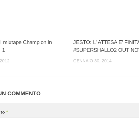
i il mixtape Champion in
JESTO: L’ ATTESA E’ FINIT
. 1
#SUPERSHALLO2 OUT N
2012
GENNAIO 30, 2014
 UN COMMENTO
nto
*