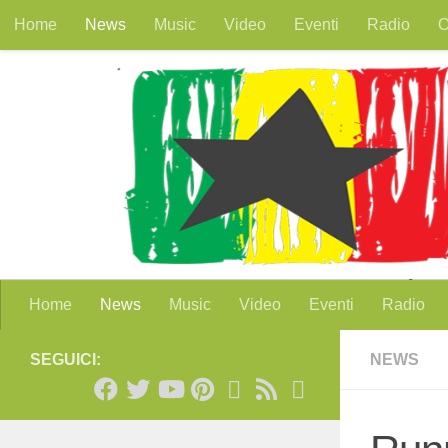
Home
News
Music
Video
Eventi
Radio
O
Salta al contenuto
Home
News
Music
Video
Eventi
Radio
SEGUICI:
NEWS