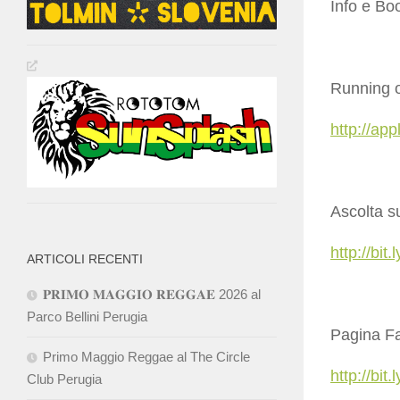
Info e Bo
Running 
http://ap
Ascolta su
http://bit
ARTICOLI RECENTI
𝐏𝐑𝐈𝐌𝐎 𝐌𝐀𝐆𝐆𝐈𝐎 𝐑𝐄𝐆𝐆𝐀𝐄 2026 al
Parco Bellini Perugia
Pagina F
Primo Maggio Reggae al The Circle
http://bi
Club Perugia