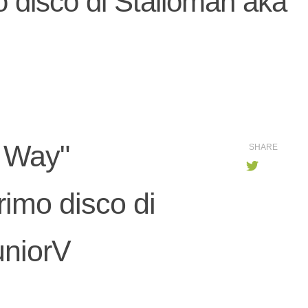
 disco di Stalloman aka
 Way"
SHARE
 primo disco di
uniorV