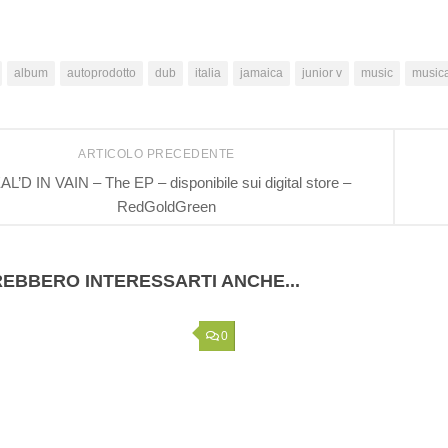
album
autoprodotto
dub
italia
jamaica
junior v
music
music
ARTICOLO PRECEDENTE
AL’D IN VAIN – The EP – disponibile sui digital store –
RedGoldGreen
EBBERO INTERESSARTI ANCHE...
0