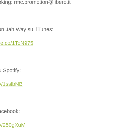
oking: rmc.promotion@libero.it
on Jah Way su iTunes:
ple.co/1ToN975
 Spotify:
.ly/1sslbNB
acebook:
t.ly/250gXuM