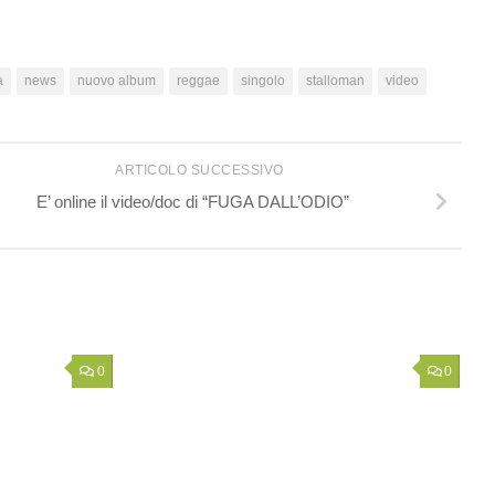
a
news
nuovo album
reggae
singolo
stalloman
video
ARTICOLO SUCCESSIVO
E’ online il video/doc di “FUGA DALL’ODIO”
0
0