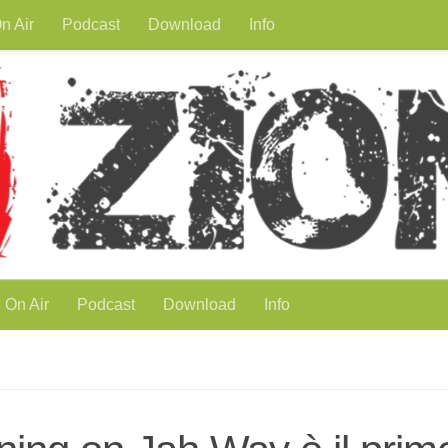
n Air
Podcast
Download
Info
On Air
Podcast
Download
Info