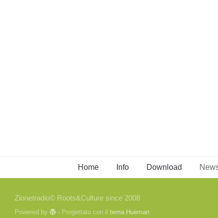
Home
Info
Download
New
Zionetradio© Roots&Culture since 2008
Powered by
- Progettato con il
tema Hueman