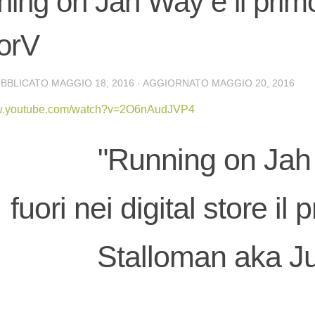
ing on Jah Way è il primo
orV
UBBLICATO
MAGGIO 18, 2016
· AGGIORNATO
MAGGIO 20, 2016
ww.youtube.com/watch?v=2O6nAudJVP4
"Running on Jah
fuori nei digital store il
Stalloman aka J