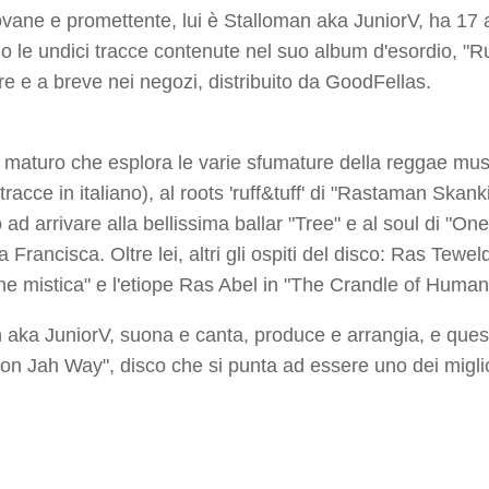
iovane e promettente, lui è Stalloman aka JuniorV, ha 17 a
o le undici tracce contenute nel suo album d'esordio, "Ru
ore e a breve nei negozi, distribuito da GoodFellas.
maturo che esplora le varie sfumature della reggae music.
tracce in italiano), al roots 'ruff&tuff' di "Rastaman Skank
 ad arrivare alla bellissima ballar "Tree" e al soul di "O
 Francisca. Oltre lei, altri gli ospiti del disco: Ras Tew
ne mistica" e l'etiope Ras Abel in "The Crandle of Humani
 aka JuniorV, suona e canta, produce e arrangia, e ques
on Jah Way", disco che si punta ad essere uno dei miglio