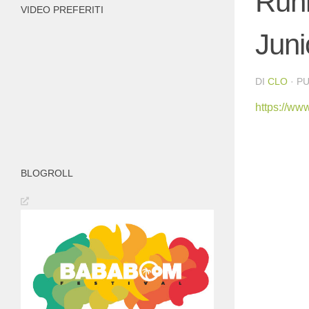
Runn
VIDEO PREFERITI
Juni
DI
CLO
· P
https://w
BLOGROLL