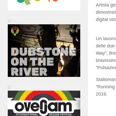
Artista g
dimostrarl
digital st
Un lavoro 
delle due 
Way", fino
bravissima
"Pulsazio
Stalloman
"Running 
2016.