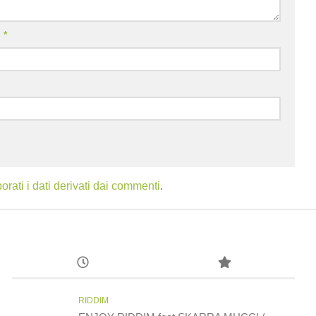
l
*
ati i dati derivati dai commenti
.
RIDDIM