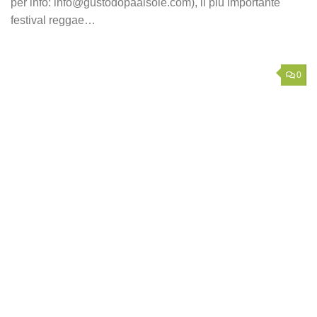
per info: info@gustodopaalsole.com), il più importante
festival reggae…
0