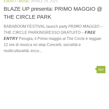
EVENTI
/
MUSIC
APRILE 29, 2022
BLAZE UP presenta: PRIMO MAGGIO @
THE CIRCLE PARK
BABABOOM FESTIVAL launch party 𝘗𝘙𝘐𝘔𝘖 𝘔𝘈𝘎𝘎𝘐𝘖 –
THE CIRCLE PARKINGRESSO GRATUITO – 𝙁𝙍𝙀𝙀
𝙀𝙉𝙏𝙍𝙔 Perugia, il Primo maggio al The Circle è reggae:
12 ore di musica no stop Concerti, socialità e
multiculturalità: ecco...
0