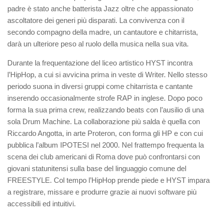
padre è stato anche batterista Jazz oltre che appassionato
ascoltatore dei generi più disparati. La convivenza con il
secondo compagno della madre, un cantautore e chitarrista,
darà un ulteriore peso al ruolo della musica nella sua vita.
Durante la frequentazione del liceo artistico HYST incontra
l’HipHop, a cui si avvicina prima in veste di Writer. Nello stesso
periodo suona in diversi gruppi come chitarrista e cantante
inserendo occasionalmente strofe RAP in inglese. Dopo poco
forma la sua prima crew, realizzando beats con l’ausilio di una
sola Drum Machine. La collaborazione più salda è quella con
Riccardo Angotta, in arte Proteron, con forma gli HP e con cui
pubblica l’album IPOTESI nel 2000. Nel frattempo frequenta la
scena dei club americani di Roma dove può confrontarsi con
giovani statunitensi sulla base del linguaggio comune del
FREESTYLE. Col tempo l’HipHop prende piede e HYST impara
a registrare, missare e produrre grazie ai nuovi software più
accessibili ed intuitivi.