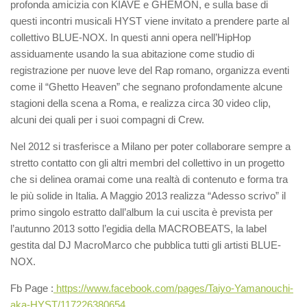
profonda amicizia con KIAVE e GHEMON, e sulla base di
questi incontri musicali HYST viene invitato a prendere parte al
collettivo BLUE-NOX. In questi anni opera nell’HipHop
assiduamente usando la sua abitazione come studio di
registrazione per nuove leve del Rap romano, organizza eventi
come il “Ghetto Heaven” che segnano profondamente alcune
stagioni della scena a Roma, e realizza circa 30 video clip,
alcuni dei quali per i suoi compagni di Crew.
Nel 2012 si trasferisce a Milano per poter collaborare sempre a
stretto contatto con gli altri membri del collettivo in un progetto
che si delinea oramai come una realtà di contenuto e forma tra
le più solide in Italia. A Maggio 2013 realizza “Adesso scrivo” il
primo singolo estratto dall’album la cui uscita è prevista per
l’autunno 2013 sotto l’egidia della MACROBEATS, la label
gestita dal DJ MacroMarco che pubblica tutti gli artisti BLUE-
NOX.
Fb Page :
https://www.facebook.com/pages/Taiyo-Yamanouchi-
aka-HYST/117226380654