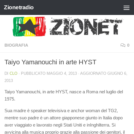
Zionetradio
Salta al contenuto
BIOGRAFIA
0
Taiyo Yamanouchi in arte HYST
DI
CLO
· PUBBLICATO
MAGGIO 4, 2013
· AGGIORNATO
GIUGNO 6,
2013
Taiyo Yamanouchi, in arte HYST, nasce a Roma nel luglio del
1975.
Sua madre è speaker televisiva e anchor woman del TG2,
mentre suo padre è un attore giapponese giunto in Italia dopo
aver viaggiato e lavorato negli Stati Uniti e inInghilterra. Si
avvicina alla musica proprio grazie alla passione dei genitori, il