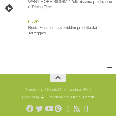
WANT MORE RIDDIM è l’ultimissima produzione
di Rising Time
RIDDIM
Roots Fight è il nuovo riddim prodotto dai
Torreggae!
Zionetradio© Roots&Culture since 2008
Powered by
- Progettato con il
tema Hueman