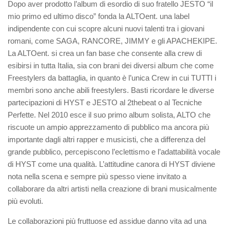
Dopo aver prodotto l’album di esordio di suo fratello JESTO “il
mio primo ed ultimo disco” fonda la ALTOent. una label
indipendente con cui scopre alcuni nuovi talenti tra i giovani
romani, come SAGA, RANCORE, JIMMY e gli APACHEKIPE.
La ALTOent. si crea un fan base che consente alla crew di
esibirsi in tutta Italia, sia con brani dei diversi album che come
Freestylers da battaglia, in quanto è l’unica Crew in cui TUTTI i
membri sono anche abili freestylers. Basti ricordare le diverse
partecipazioni di HYST e JESTO al 2thebeat o al Tecniche
Perfette. Nel 2010 esce il suo primo album solista, ALTO che
riscuote un ampio apprezzamento di pubblico ma ancora più
importante dagli altri rapper e musicisti, che a differenza del
grande pubblico, percepiscono l’eclettismo e l’adattabilità vocale
di HYST come una qualità. L’attitudine canora di HYST diviene
nota nella scena e sempre più spesso viene invitato a
collaborare da altri artisti nella creazione di brani musicalmente
più evoluti.
Le collaborazioni più fruttuose ed assidue danno vita ad una