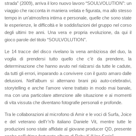
strada” (2009), arriva il loro nuovo lavoro “SOULVOLUTION”: un
viaggio che racconta in maniera velata e figurata, ma allo stesso
tempo in un’atmosfera intima e personale, quelle che sono state
le esperienze, le difficoltà e le soddisfazioni del gruppo nel corso
degli ultimi tre anni.
Una vera e propria evoluzione, da qui il
gioco parole del titolo “SOULVOLUTION”.
Le 14 tracce del disco rivelano la vena ambiziosa del duo, la
voglia di prendersi tutto quello che c’è da prendere, la
determinazione che hanno avuto nel rialzarsi da tutte le cadute,
da tutti gli errori, imparando a convivere con il gusto amaro dalle
delusioni. Nell’album si alternano brani più auto-celebrativi,
storytelling e anche l’amore viene trattato in modo mai banale,
ma con una particolare attenzione alle situazione e ai momenti
di vita vissuta che diventano fotografie personali e profonde.
Tra le collaborazioni al microfono di
Amir
e le voci di
Surfa,
Joice
e del veterano dell’r’n’b italiano
Daniele Vit
, mentre tutte le
produzioni sono state affidate al giovane producer
QD,
presente