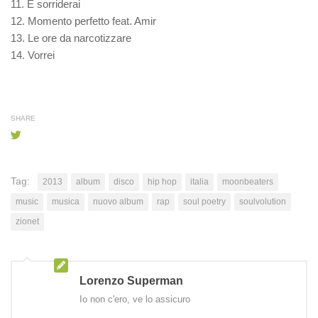
11. E sorriderai
12. Momento perfetto feat. Amir
13. Le ore da narcotizzare
14. Vorrei
SHARE
Tag:
2013
album
disco
hip hop
italia
moonbeaters
music
musica
nuovo album
rap
soul poetry
soulvolution
zionet
Lorenzo Superman
Io non c'ero, ve lo assicuro