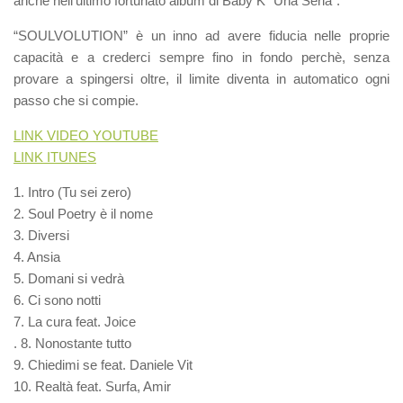
anche nell’ultimo fortunato album di Baby K “Una Seria”.
“SOULVOLUTION” è un inno ad avere fiducia nelle proprie
capacità e a crederci sempre fino in fondo perchè, senza
provare a spingersi oltre, il limite diventa in automatico ogni
passo che si compie.
LINK VIDEO YOUTUBE
LINK ITUNES
1. Intro (Tu sei zero)
2. Soul Poetry è il nome
3. Diversi
4. Ansia
5. Domani si vedrà
6. Ci sono notti
7. La cura feat. Joice
. 8. Nonostante tutto
9. Chiedimi se feat. Daniele Vit
10. Realtà feat. Surfa, Amir