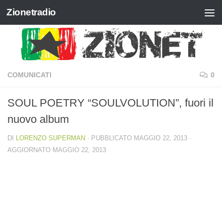
Zionetradio
Salta al contenuto
COMUNICATI
0
SOUL POETRY “SOULVOLUTION”, fuori il
nuovo album
DI
LORENZO SUPERMAN
· PUBBLICATO
MAGGIO 22, 2013
·
AGGIORNATO
MAGGIO 22, 2013