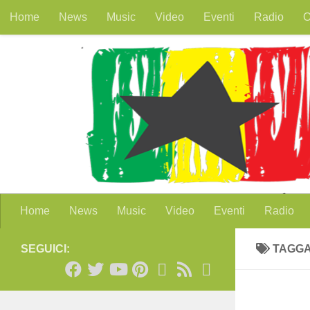
Home
News
Music
Video
Eventi
Radio
O
Salta al contenuto
Home
News
Music
Video
Eventi
Radio
SEGUICI:
TAGG