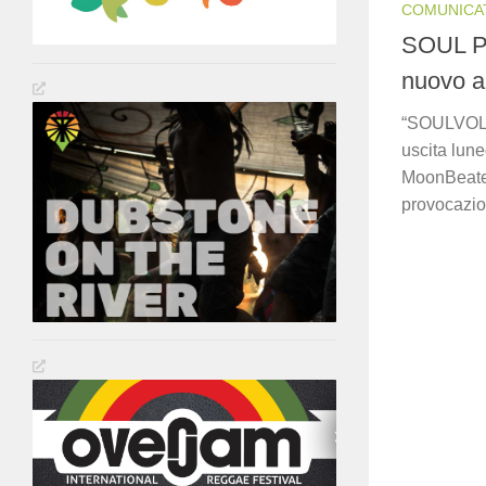
COMUNICA
SOUL P
nuovo 
“SOULVOLU
uscita luned
MoonBeaters
provocazion