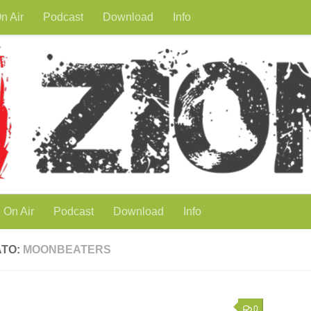
n Air
Podcast
Download
Info
On Air
Podcast
Download
Info
ATO:
MOONBEATERS
0