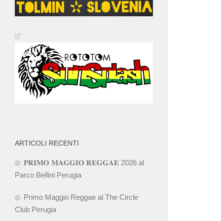
ARTICOLI RECENTI
𝐏𝐑𝐈𝐌𝐎 𝐌𝐀𝐆𝐆𝐈𝐎 𝐑𝐄𝐆𝐆𝐀𝐄 2026 al
Parco Bellini Perugia
Primo Maggio Reggae al The Circle
Club Perugia