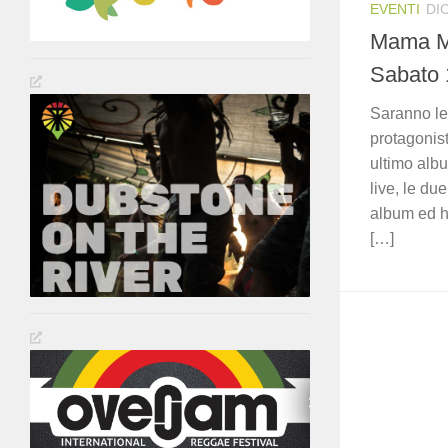
EVENTI
DI
Mama Ma
Sabato 
Saranno le
protagonist
ultimo alb
live, le du
album ed h
[…]