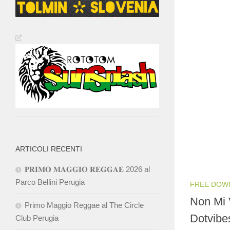
ARTICOLI RECENTI
𝐏𝐑𝐈𝐌𝐎 𝐌𝐀𝐆𝐆𝐈𝐎 𝐑𝐄𝐆𝐆𝐀𝐄 2026 al
Parco Bellini Perugia
FREE DOW
Non Mi V
Primo Maggio Reggae al The Circle
Dotvibes
Club Perugia