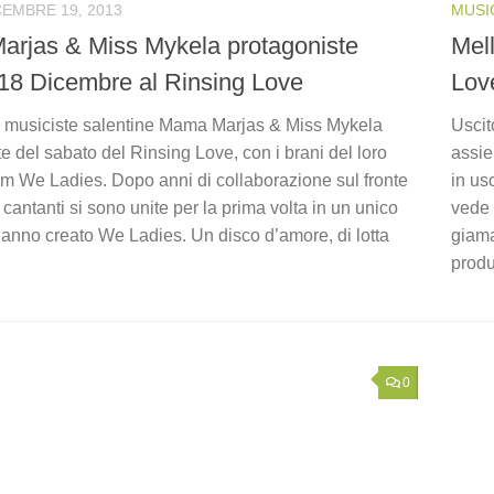
CEMBRE 19, 2013
MUSI
rjas & Miss Mykela protagoniste
Mel
18 Dicembre al Rinsing Love
Love
 musiciste salentine Mama Marjas & Miss Mykela
Uscit
e del sabato del Rinsing Love, con i brani del loro
assie
um We Ladies. Dopo anni di collaborazione sul fronte
in us
e cantanti si sono unite per la prima volta in un unico
vede 
anno creato We Ladies. Un disco d’amore, di lotta
giama
produ
0