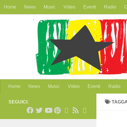
Home
News
Music
Video
Eventi
Radio
O
Salta al contenuto
Home
News
Music
Video
Eventi
Radio
SEGUICI:
TAGG