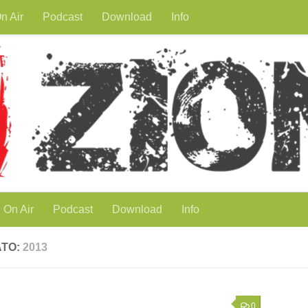
n Air
Podcast
Download
Info
On Air
Podcast
Download
Info
ATO:
2013
0