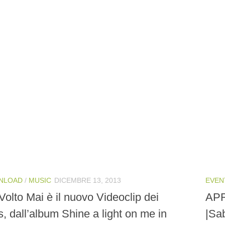
NLOAD
/
MUSIC
DICEMBRE 13, 2013
EVEN
olto Mai è il nuovo Videoclip dei
APR
, dall’album Shine a light on me in
|Sa