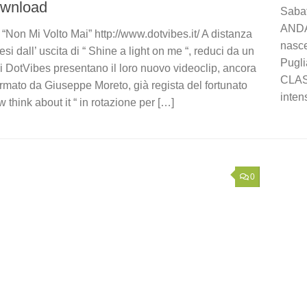
ownload
Saba
ANDA
 “Non Mi Volto Mai” http://www.dotvibes.it/ A distanza
nasce
esi dall’ uscita di “ Shine a light on me “, reduci da un
Pugli
 i DotVibes presentano il loro nuovo videoclip, ancora
CLASS
irmato da Giuseppe Moreto, già regista del fortunato
inten
 think about it “ in rotazione per […]
0