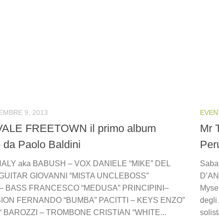
EMBRE 9, 2013
EVEN
ALE FREETOWN il primo album
Mr 
 da Paolo Baldini
Per
LY aka BABUSH – VOX DANIELE “MIKE” DEL
Saba
GUITAR GIOVANNI “MISTA UNCLEBOSS”
D’AN
– BASS FRANCESCO “MEDUSA” PRINCIPINI–
Mysel
ON FERNANDO “BUMBA” PACITTI – KEYS ENZO”
degli
“ BAROZZI – TROMBONE CRISTIAN “WHITE...
solis