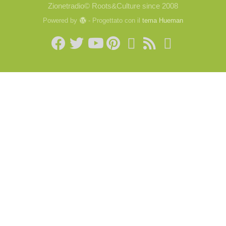
Zionetradio© Roots&Culture since 2008
Powered by
- Progettato con il
tema Hueman