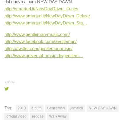
dal nuovo album NEW DAY DAWN
http://smarturl.it/NewDayDawn_iTunes
http://www.smarturl.it/NewDayDawn_Deluxe
http://www.smarturl.it/NewDayDawn_Sta…
http://www.gentleman-music.com/
http://www.facebook.com/Gentleman/
https://twitter.com/gentlemanmusic/
http://www.universal-music.de/gentlem…
SHARE
Tag:
2013
album
Gentleman
jamaica
NEW DAY DAWN
official video
reggae
Walk Away