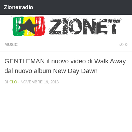
Zionetradio
Salta al contenuto
MUSIC
0
GENTLEMAN il nuovo video di Walk Away
dal nuovo album New Day Dawn
DI
CLO
·
NOVEMBRE 19, 2013