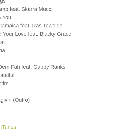
ngs
mp feat. Skarra Mucci
a You
Jamaica feat. Ras Tewelde
d Your Love feat. Blacky Grace
on
ma
Dem Fah feat. Gappy Ranks
autiful
ctim
givin (Outro)
 iTunes