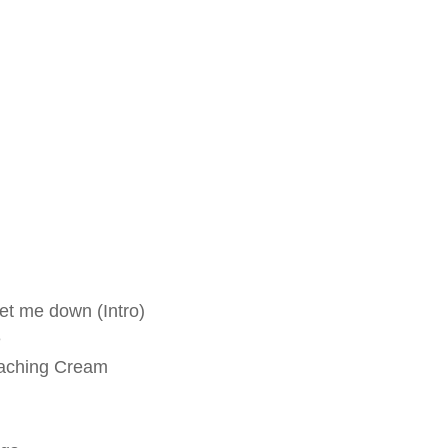
get me down (Intro)
e
eaching Cream