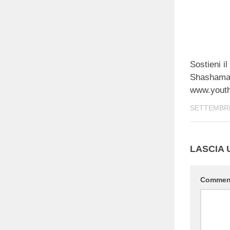
Sostieni il
Shashama
www.yout
SETTEMBRE
LASCIA
Comme