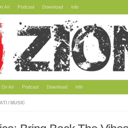
n Air
Podcast
Download
Info
On Air
Podcast
Download
Info
ATI
/
MUSIC