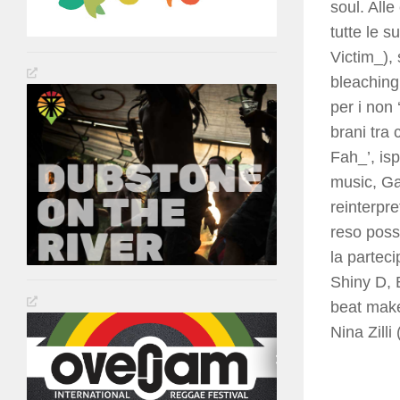
soul. All
tutte le 
Victim_),
bleaching 
per i non
brani tra
Fah_’, is
music, Ga
reinterpre
reso poss
la parteci
Shiny D, 
beat make
Nina Zill