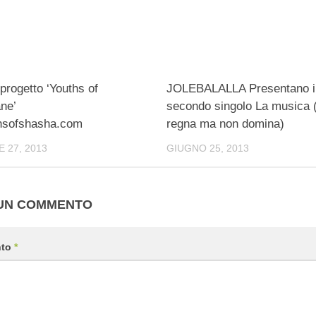
 progetto ‘Youths of
JOLEBALALLA Presentano il
ne’
secondo singolo La musica (
hsofshasha.com
regna ma non domina)
 27, 2013
GIUGNO 25, 2013
 UN COMMENTO
nto
*