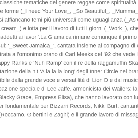
e classiche tematiche del genere reggae come spiritualit
sue forme (_I need Your Love_, _So Beautiful_, _Mumma_) e
 si affiancano temi più universali come uguaglianza (_As 
cream_) e lotta per il lavoro di tutti i giorni (_Work_), 
 ‘addetti ai lavori’.La Giamaica rimane comunque il primo
 cui: ‘_Sweet Jamaica_’, cantata insieme al compagno d
pirata all’omonimo brano di Carl Meeks del ’92 che vede l
ppy Ranks e ‘Nuh Ramp’ con il re della raggamuffin Skar
tazione della hit ‘A la la la long’ degli Inner Circle nel 
ibile dalla grande voce e versatilità di Lion D e dai musi
pazione speciale di Lee Jaffe, armonicista dei Wailers: la
Blacky Grace, Empress Elisa), che hanno lavorato con lui 
r fondamentale per Bizzarri Records, Nikki Burt, cantante
i (Roccamo, Gibertini e Zaghi) e il grande lavoro di mis