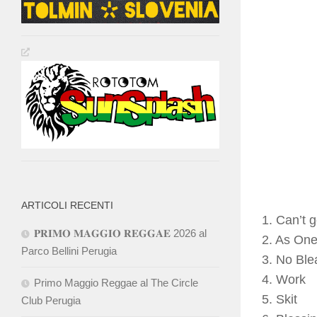
ARTICOLI RECENTI
1. Can’t 
𝐏𝐑𝐈𝐌𝐎 𝐌𝐀𝐆𝐆𝐈𝐎 𝐑𝐄𝐆𝐆𝐀𝐄 2026 al
2. As On
Parco Bellini Perugia
3. No Bl
4. Work
Primo Maggio Reggae al The Circle
5. Skit
Club Perugia