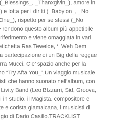
à (_Blessings_, _Thanxgivin_), amore in
 lotta per i diritti (_Babylon_, _No
One_), rispetto per se stessi (_No
che rendono questo album più appetibile
 riferimento e viene omaggiata in vari
i etichetta Ras Tewelde, ‘_Weh Dem
a partecipazione di un Big della reggae
ra Mucci. C’e’ spazio anche per la
brano “Try Afta You_”.Un viaggio musicale
cisti che hanno suonato nell’album, con
 Livity Band (Leo BIzzarri, Sid, Groova,
in studio, il Magista, compositore e
 e corista giamaicana, i musicisti di
saggio di Dario Casillo.TRACKLIST