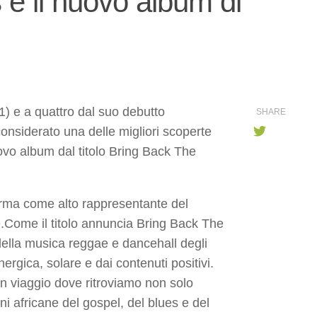
è il nuovo album di
) e a quattro dal suo debutto
SHARE
considerato una delle migliori scoperte
uovo album dal titolo Bring Back The
ferma come alto rappresentante del
ae.Come il titolo annuncia Bring Back The
s della musica reggae e dancehall degli
ergica, solare e dai contenuti positivi.
 un viaggio dove ritroviamo non solo
ni africane del gospel, del blues e del