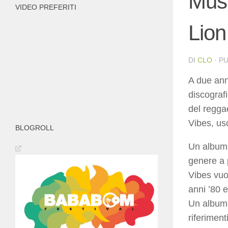
Musi
VIDEO PREFERITI
Lion
DI
CLO
· P
A due ann
discograf
del regga
Vibes, us
BLOGROLL
Un album 
genere a p
Vibes vuol
anni ’80 e
Un album c
riferiment