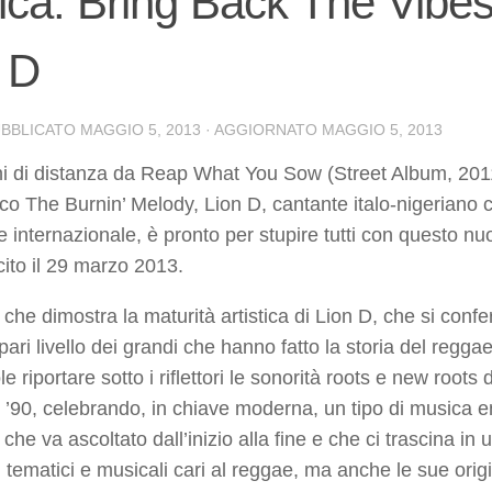
ca: Bring Back The Vibes 
 D
UBBLICATO
MAGGIO 5, 2013
· AGGIORNATO
MAGGIO 5, 2013
i di distanza da Reap What You Sow (Street Album, 2011
ico The Burnin’ Melody, Lion D, cantante italo-nigeriano 
e internazionale, è pronto per stupire tutti con questo n
cito il 29 marzo 2013.
che dimostra la maturità artistica di Lion D, che si con
ari livello dei grandi che hanno fatto la storia del regg
e riportare sotto i riflettori le sonorità roots e new root
 ’90, celebrando, in chiave moderna, un tipo di musica en
he va ascoltato dall’inizio alla fine e che ci trascina in
i tematici e musicali cari al reggae, ma anche le sue origi