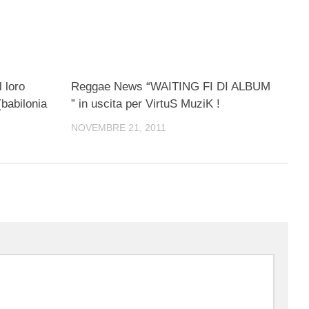
 loro
Reggae News “WAITING FI DI ALBUM
babilonia
” in uscita per VirtuS MuziK !
NOVEMBRE 21, 2011