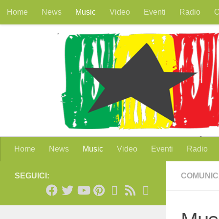
Home
News
Music
Video
Eventi
Radio
O
Salta al contenuto
Home
News
Music
Video
Eventi
Radio
SEGUICI:
COMUNIC