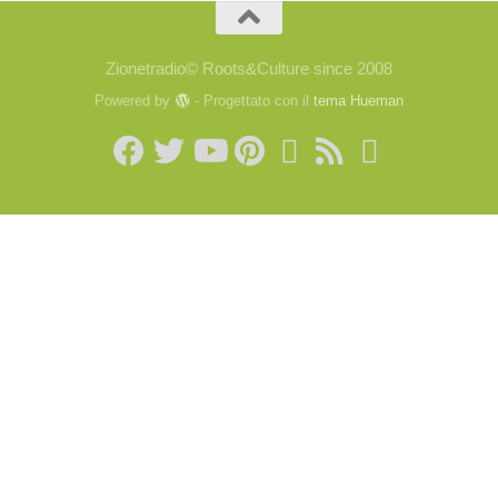
Zionetradio© Roots&Culture since 2008
Powered by
- Progettato con il
tema Hueman