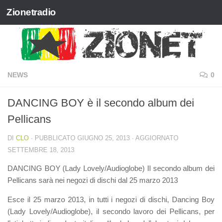
Zionetradio
Salta al contenuto
NEWS
0
DANCING BOY è il secondo album dei
Pellicans
DI
CLO
· PUBBLICATO
GIUGNO 25, 2013
· AGGIORNATO
SETTEMBRE 18, 2013
DANCING BOY (Lady Lovely/Audioglobe) Il secondo album dei
Pellicans sarà nei negozi di dischi dal 25 marzo 2013
Esce il 25 marzo 2013, in tutti i negozi di dischi, Dancing Boy
(Lady Lovely/Audioglobe), il secondo lavoro dei Pellicans, per