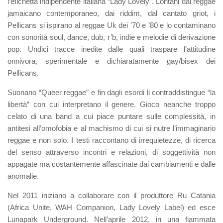
l’etichetta indipendente italiana “Lady Lovely”. Lontani dal reggae
jamaicano contemporaneo, dai riddim, dal cantato griot, i
Pellicans si ispirano al reggae Uk dei ’70 e ’80 e lo contaminano
con sonorità soul, dance, dub, r’b, indie e melodie di derivazione
pop. Undici tracce inedite dalle quali traspare l’attitudine
onnivora, sperimentale e dichiaratamente gay/bisex dei
Pellicans.
Suonano “Queer reggae” e fin dagli esordi li contraddistingue “la
libertà” con cui interpretano il genere. Gioco neanche troppo
celato di una band a cui piace puntare sulle complessità, in
antitesi all’omofobia e al machismo di cui si nutre l’immaginario
reggae e non solo. I testi raccontano di irrequietezze, di ricerca
del senso attraverso incontri e relazioni, di soggettività non
appagate ma costantemente affascinate dai cambiamenti e dalle
anomalie.
Nel 2011 iniziano a collaborare con il produttore Ru Catania
(Africa Unite, WAH Companion, Lady Lovely Label) ed esce
Lunapark Underground. Nell’aprile 2012, in una fiammata