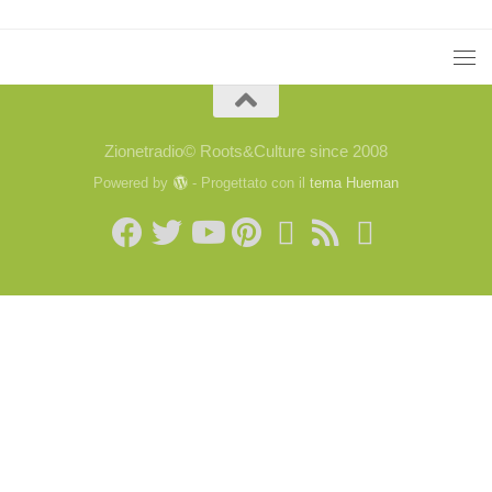
Zionetradio© Roots&Culture since 2008
Powered by
- Progettato con il
tema Hueman