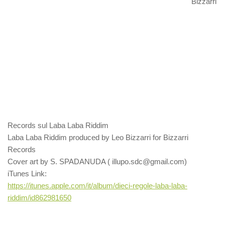
Bizzarri
Records sul Laba Laba Riddim
Laba Laba Riddim produced by Leo Bizzarri for Bizzarri
Records
Cover art by S. SPADANUDA ( illupo.sdc@gmail.com)
iTunes Link:
https://itunes.apple.com/it/album/dieci-regole-laba-laba-
riddim/id862981650