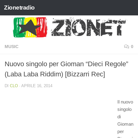
Zionetradio
Salta al contenuto
MUSIC
0
Nuovo singolo per Gioman “Dieci Regole”
(Laba Laba Riddim) [Bizzarri Rec]
DI
CLO
·
APRILE 16, 2014
Il nuovo
singolo
di
Gioman
per