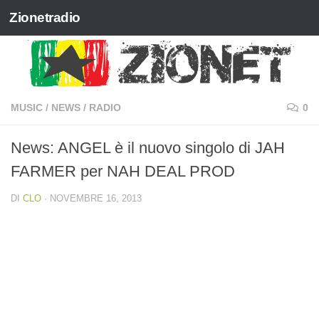
Zionetradio
Salta al contenuto
MUSIC
/
NEWS
/
RADIO
0
News: ANGEL è il nuovo singolo di JAH
FARMER per NAH DEAL PROD
DI
CLO
·
NOVEMBRE 16, 2013