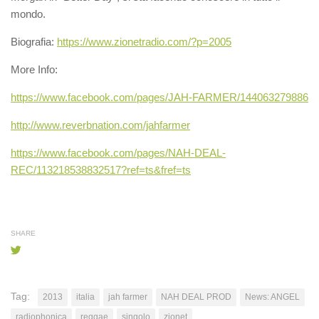
mondo.
Biografia:
https://www.zionetradio.com/?p=2005
More Info:
https://www.facebook.com/pages/JAH-FARMER/144063279886
http://www.reverbnation.com/jahfarmer
https://www.facebook.com/pages/NAH-DEAL-
REC/113218538832517?ref=ts&fref=ts
SHARE
Tag:
2013
italia
jah farmer
NAH DEAL PROD
News: ANGEL
radiophonica
reggae
singolo
zionet