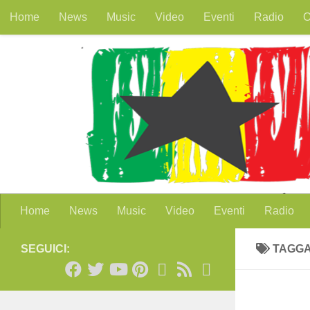
Home
News
Music
Video
Eventi
Radio
O
Salta al contenuto
Home
News
Music
Video
Eventi
Radio
SEGUICI:
TAGG