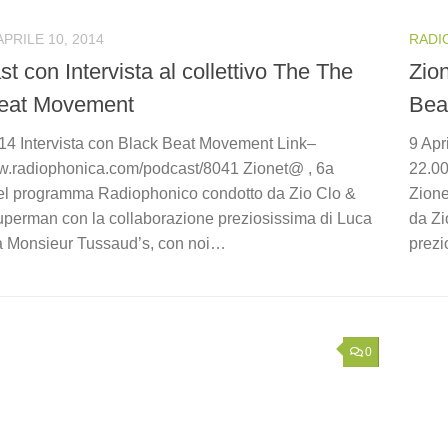
APRILE 10, 2014
RADI
st con Intervista al collettivo The The
Zio
Beat Movement
Bea
014 Intervista con Black Beat Movement Link–
9 Apr
ww.radiophonica.com/podcast/8041 Zionet@ , 6a
22.00
el programma Radiophonico condotto da Zio Clo &
Zione
perman con la collaborazione preziosissima di Luca
da Zi
 Monsieur Tussaud’s, con noi…
prezi
0