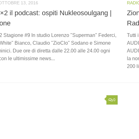
OTTOBRE 13, 2016
RADI
×2 il podcast: ospiti Nukleosoulgang |
Zion
ione
Rad
2 Stagione #9 In studio Lorenzo "Superman" Federci,
Tutti 
hite" Bianco, Claudio "ZioClo" Sodano e Simone
AUDI
ici. Due ore di diretta dalle 22.00 alle 24.00 ogni
AUDIO
on le ultimissime news...
la no
200 li
0