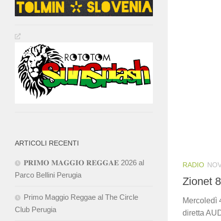
ARTICOLI RECENTI
𝐏𝐑𝐈𝐌𝐎 𝐌𝐀𝐆𝐆𝐈𝐎 𝐑𝐄𝐆𝐆𝐀𝐄 2026 al
RADIO
NOV
Parco Bellini Perugia
Zionet 8
Primo Maggio Reggae al The Circle
Mercoledì 4
Club Perugia
diretta AU