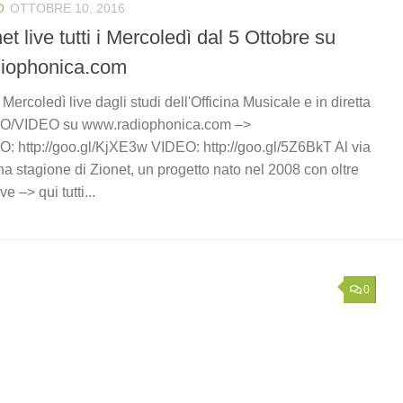
O
OTTOBRE 10, 2016
et live tutti i Mercoledì dal 5 Ottobre su
iophonica.com
i Mercoledì live dagli studi dell'Officina Musicale e in diretta
O/VIDEO su www.radiophonica.com –>
: http://goo.gl/KjXE3w VIDEO: http://goo.gl/5Z6BkT Al via
na stagione di Zionet, un progetto nato nel 2008 con oltre
ve –> qui tutti...
0