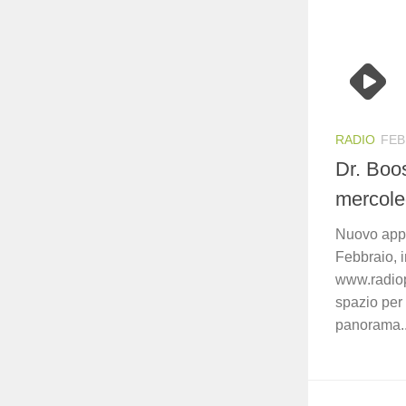
RADIO
FEB
Dr. Boo
mercoled
Nuovo appu
Febbraio, i
www.radiop
spazio per 
panorama..