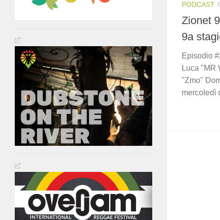
PODCAST
Zionet 9
9a stag
Episodio #
Luca "MR W
"Zmo" Domin
mercoledì c