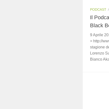
PODCAST
Il Podca
Black 
9 Aprile 2
> http://w
stagione d
Lorenzo Su
Bianco Aka