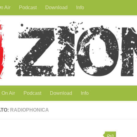
n Air
Podcast
Download
Info
On Air
Podcast
Download
Info
ATO:
RADIOPHONICA
0