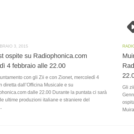
BRAIO 3, 2015
RADI
st ospite su Radiophonica.com
Mui
ì 4 febbraio alle 22.00
Rad
22.
ntamento con gli Zii e con Zionet, mercoledì 4
n diretta dall’Officina Musicale e su
Gli z
honica.com dalle 22.00 Durante la puntata ci sarà
Genna
le ultime produzioni italiane e straniere del
ospit
.
Muira