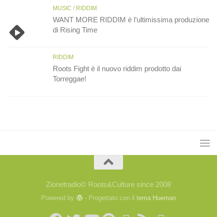
MUSIC
/
RIDDIM
WANT MORE RIDDIM è l’ultimissima produzione
di Rising Time
RIDDIM
Roots Fight è il nuovo riddim prodotto dai
Torreggae!
Zionetradio© Roots&Culture since 2008
Powered by
- Progettato con il
tema Hueman