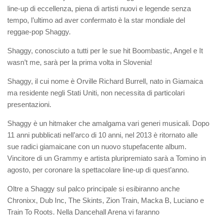
line-up di eccellenza, piena di artisti nuovi e legende senza
tempo, l’ultimo ad aver confermato è la star mondiale del
reggae-pop
Shaggy
.
Shaggy, conosciuto a tutti per le sue hit Boombastic, Angel e It
wasn’t me, sarà per la prima volta in Slovenia!
Shaggy
, il cui nome è Orville Richard Burrell, nato in Giamaica
ma residente negli Stati Uniti, non necessita di particolari
presentazioni.
Shaggy è un hitmaker che amalgama vari generi musicali. Dopo
11 anni pubblicati nell’arco di 10 anni, nel 2013 è ritornato alle
sue radici giamaicane con un nuovo stupefacente album.
Vincitore di un Grammy e artista pluripremiato sarà a Tomino in
agosto, per coronare la spettacolare line-up di quest’anno.
Oltre a
Shaggy
sul palco principale si esibiranno anche
Chronixx
,
Dub Inc, The Skints, Zion Train, Macka B
,
Luciano
e
Train To Roots
. Nella Dancehall Arena vi faranno