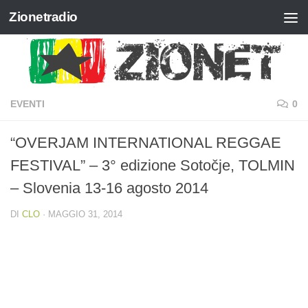
Zionetradio
Salta al contenuto
EVENTI
0
“OVERJAM INTERNATIONAL REGGAE
FESTIVAL” – 3° edizione Sotočje, TOLMIN
– Slovenia 13-16 agosto 2014
DI
CLO
·
MAGGIO 31, 2014