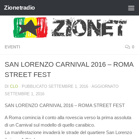
Zionetradio
Salta al contenuto
EVENTI
0
SAN LORENZO CARNIVAL 2016 – ROMA
STREET FEST
DI
CLO
· PUBBLICATO
SETTEMBRE 1, 2016
· AGGIORNATO
SETTEMBRE 1, 2016
SAN LORENZO CARNIVAL 2016 – ROMA STREET FEST
A Roma comincia il conto alla rovescia verso la prima assoluta
di un Carnival sul modello di quello caraibico.
La manifestazione invaderà le strade del quartiere San Lorenzo