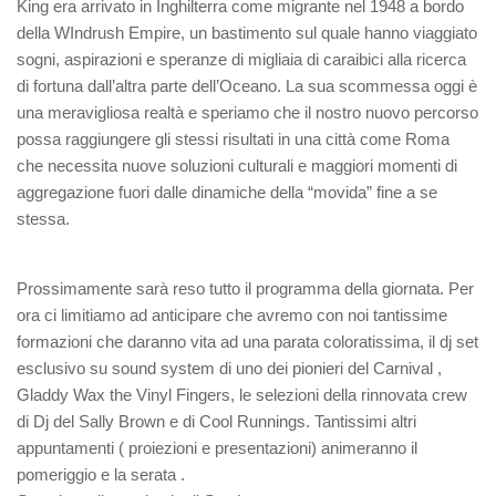
King era arrivato in Inghilterra come migrante nel 1948 a bordo
della WIndrush Empire, un bastimento sul quale hanno viaggiato
sogni, aspirazioni e speranze di migliaia di caraibici alla ricerca
di fortuna dall’altra parte dell’Oceano. La sua scommessa oggi è
una meravigliosa realtà e speriamo che il nostro nuovo percorso
possa raggiungere gli stessi risultati in una città come Roma
che necessita nuove soluzioni culturali e maggiori momenti di
aggregazione fuori dalle dinamiche della “movida” fine a se
stessa.
Prossimamente sarà reso tutto il programma della giornata. Per
ora ci limitiamo ad anticipare che avremo con noi tantissime
formazioni che daranno vita ad una parata coloratissima, il dj set
esclusivo su sound system di uno dei pionieri del Carnival ,
Gladdy Wax the Vinyl Fingers, le selezioni della rinnovata crew
di Dj del Sally Brown e di Cool Runnings. Tantissimi altri
appuntamenti ( proiezioni e presentazioni) animeranno il
pomeriggio e la serata .