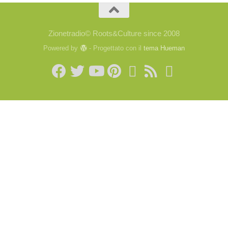
Zionetradio© Roots&Culture since 2008
Powered by
- Progettato con il
tema Hueman