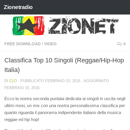
Zionetradio
Salta al contenuto
FREE DOWNLOAD
/
VIDEO
0
Classifica Top 10 Singoli (Reggae/Hip-Hop
Italia)
DI
CLO
· PUBBLICATO
FEBBRAIO 10, 2016
· AGGIORNATO
FEBBRAIO 15, 2016
Ecco la nostra seconda puntata dedicata ai singoli in uscita negli
ultimi mesi, un mix con una nostra personalissima classifica per
quanto riguarda il panorama indipendente italiano della musica
reggae ed hip hop!