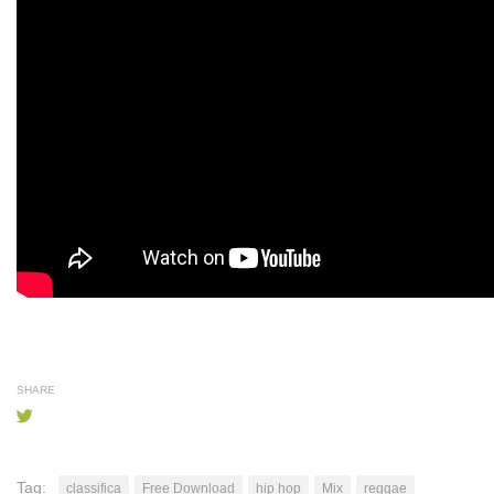
SHARE
Tag:
classifica
Free Download
hip hop
Mix
reggae