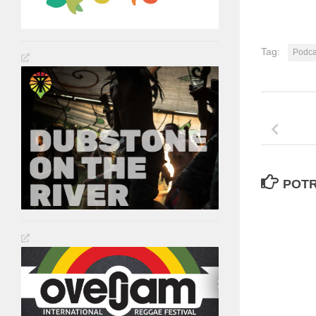
Tag:
Podca
POTR