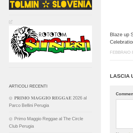
Blaze up S
Celebratio
FEBBRAIO 8
LASCIA
ARTICOLI RECENTI
Comme
𝐏𝐑𝐈𝐌𝐎 𝐌𝐀𝐆𝐆𝐈𝐎 𝐑𝐄𝐆𝐆𝐀𝐄 2026 al
Parco Bellini Perugia
Primo Maggio Reggae al The Circle
Club Perugia