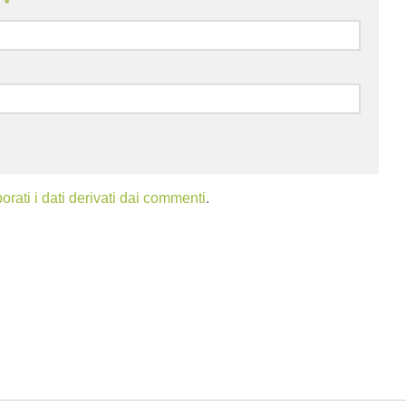
l
*
ati i dati derivati dai commenti
.