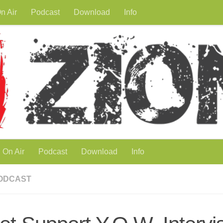
n Air
Podcast
Download
Info
On Air
Podcast
Download
Info
ODCAST