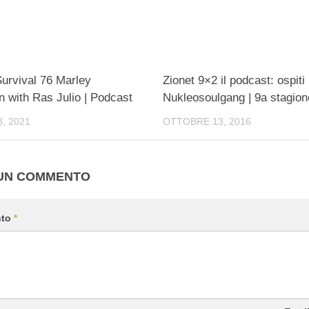
urvival 76 Marley
Zionet 9×2 il podcast: ospiti
n with Ras Julio | Podcast
Nukleosoulgang | 9a stagion
, 2021
OTTOBRE 13, 2016
 UN COMMENTO
nto
*