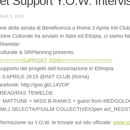
et Support Y.O.W. Interv
RILE 3, 2015
one della serata di Beneficenza a Roma 3 Aprile Init Club
one Culturale ha avviato in Italia ed Etiopia, ci siamo f
Tewelde!
lturale & SRPlanning presents:
>>>>>>>>SUPPORT YOW<<<<<<<<<<<<<<<<
supporto dei progetti dell’Associazione in Ethiopia
 3 APRILE 2K15 @INIT CLUB (Roma)
cebook: http://goo.gl/L14VOP
DREAD/RAS TEWELDE
+ MATTUNE + MISS B-RANKS + guest from REDGOL
Mr.J SELECTA/PSALM COLLECTIVE/Open act_REDST
nformazione su Y.O.W. le trovate sul sito ufficiale:
www.yo