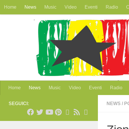
Home
News
Music
Video
Eventi
Radio
O
Salta al contenuto
Home
News
Music
Video
Eventi
Radio
SEGUICI:
NEWS
/
P