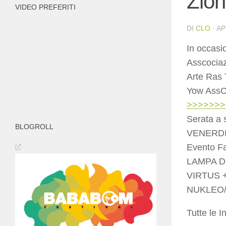
Zion
VIDEO PREFERITI
DI
CLO
·
AP
In occasi
Asscociazi
Arte Ras 
Yow AssCu
>>>>>>
Serata a 
BLOGROLL
VENERDI
Evento Fa
LAMPA 
VIRTUS 
NUKLEO/
Tutte le I