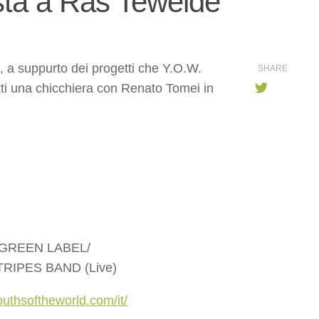
ista a Ras Tewelde
, a suppurto dei progetti che Y.O.W.
SHARE
atti una chicchiera con Renato Tomei in
DGREEN LABEL/
RIPES BAND (Live)
uthsoftheworld.com/it/