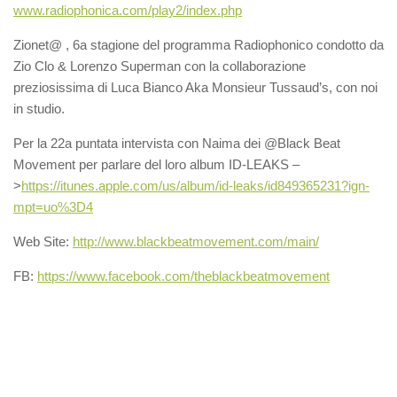
www.radiophonica.com/play2/
index.php
Zionet@ , 6a stagione del programma Radiophonico condotto da
Zio Clo & Lorenzo Superman con la collaborazione
preziosissima di Luca Bianco Aka Monsieur Tussaud’s, con noi
in studio.
Per la 22a puntata intervista con Naima dei @Black Beat
Movement per parlare del loro album ID-LEAKS –
>
https://itunes.apple.com/
us/album/id-leaks/
id849365231?ign-
mpt=uo%3D4
Web Site:
http://
www.blackbeatmovement.com/
main/
FB:
https://www.facebook.com/
theblackbeatmovement