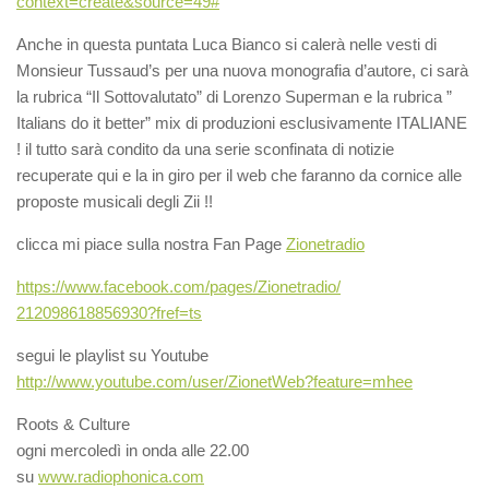
context=create&source=49#
Anche in questa puntata Luca Bianco si calerà nelle vesti di
Monsieur Tussaud’s per una nuova monografia d’autore, ci sarà
la rubrica “Il Sottovalutato” di Lorenzo Superman e la rubrica ”
Italians do it better” mix di produzioni esclusivamente ITALIANE
! il tutto sarà condito da una serie sconfinata di notizie
recuperate qui e la in giro per il web che faranno da cornice alle
proposte musicali degli Zii !!
clicca mi piace sulla nostra Fan Page
Zionetradio
https://www.facebook.com/
pages/Zionetradio/
212098618856930?fref=ts
segui le playlist su Youtube
http://www.youtube.com/
user/ZionetWeb?feature=mhee
Roots & Culture
ogni mercoledì in onda alle 22.00
su
www.radiophonica.com