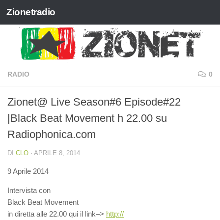
Zionetradio
Salta al contenuto
RADIO
0
Zionet@ Live Season#6 Episode#22
|Black Beat Movement h 22.00 su
Radiophonica.com
DI
CLO
·
APRILE 8, 2014
9 Aprile 2014
Intervista con
Black Beat Movement
in diretta alle 22.00 qui il link–>
http://