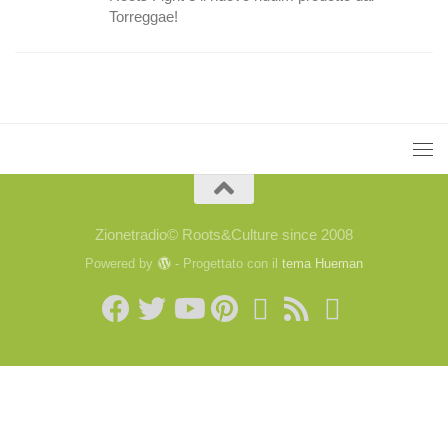
Torreggae!
Zionetradio© Roots&Culture since 2008
Powered by
- Progettato con il
tema Hueman