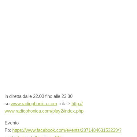
in diretta dalle 22.00 fino alle 23.30
su
www.radiophonica.com
link–>
http://
www.radiophonica.com/play2/
index.php
Evento
Fb:
https://www.facebook.com/events/237148463153239/?