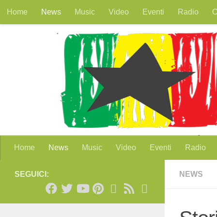
Home
News
Music
Video
Eventi
Radio
O
Salta al contenuto
Home
News
Music
Video
Eventi
Radio
SEGUICI:
NEWS