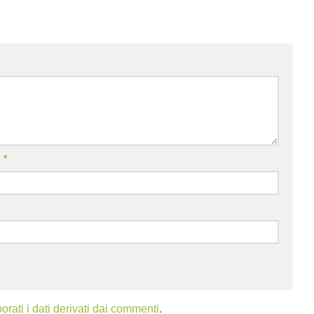
l
*
ati i dati derivati dai commenti
.