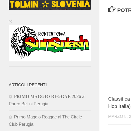
POTR
ARTICOLI RECENTI
𝐏𝐑𝐈𝐌𝐎 𝐌𝐀𝐆𝐆𝐈𝐎 𝐑𝐄𝐆𝐆𝐀𝐄 2026 al
Classifica
Parco Bellini Perugia
Hop Italia)
MARZO 8, 
Primo Maggio Reggae al The Circle
Club Perugia