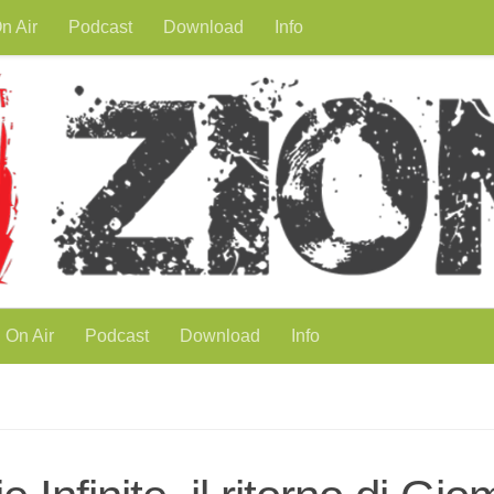
n Air
Podcast
Download
Info
On Air
Podcast
Download
Info