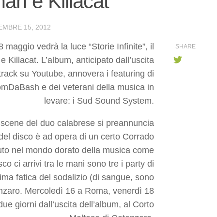
oman e Killacat
MBRE 15, 2012
8 maggio vedrà la luce “Storie Infinite”, il
SHARE
e Killacat.
L’album, anticipato dall’uscita
e track su Youtube, annovera i featuring di
mDaBash e dei veterani della musica in
levare: i Sud Sound System.
e scene del duo calabrese si preannuncia
 del disco è ad opera di un certo Corrado
ciuto nel mondo dorato della musica come
co ci arrivi tra le mani sono tre i party di
tima fatica del sodalizio (di sangue, sono
atanzaro. Mercoledì 16 a Roma, venerdì 18
ue giorni dall’uscita dell’album, al Corto