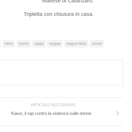
Maltese di Catanzaro.
Tripletta con chiusura in casa.
news
nuovo
ragga
reggae
reggae italia
zionet
ARTICOLO SUCCESSIVO
Kiave, il rap contro la violenza sulle donne