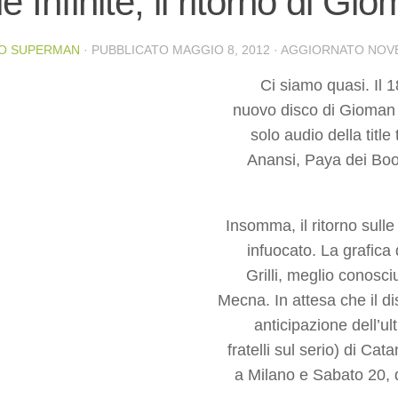
ie Infinite, il ritorno di Gi
O SUPERMAN
· PUBBLICATO
MAGGIO 8, 2012
· AGGIORNATO
NOVE
Ci siamo quasi. Il 1
nuovo disco di Gioman 
solo audio della titl
Anansi, Paya dei Boo
Insomma, il ritorno sull
infuocato. La grafica
Grilli, meglio conos
Mecna. In attesa che il dis
anticipazione dell’ul
fratelli sul serio) di C
a Milano e Sabato 20, d