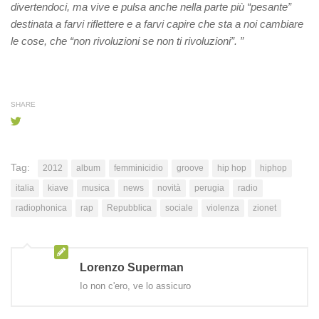
divertendoci, ma vive e pulsa anche nella parte più “pesante”
destinata a farvi riflettere e a farvi capire che sta a noi cambiare
le cose, che “non rivoluzioni se non ti rivoluzioni”. ”
SHARE
Tag:
2012
album
femminicidio
groove
hip hop
hiphop
italia
kiave
musica
news
novità
perugia
radio
radiophonica
rap
Repubblica
sociale
violenza
zionet
Lorenzo Superman
Io non c'ero, ve lo assicuro