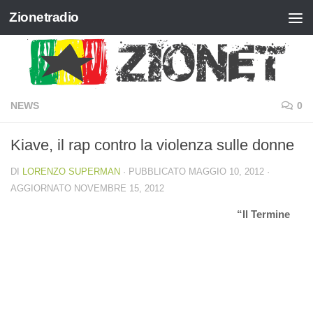
Zionetradio
Salta al contenuto
NEWS
0
Kiave, il rap contro la violenza sulle donne
DI
LORENZO SUPERMAN
· PUBBLICATO
MAGGIO 10, 2012
·
AGGIORNATO
NOVEMBRE 15, 2012
“Il Termine