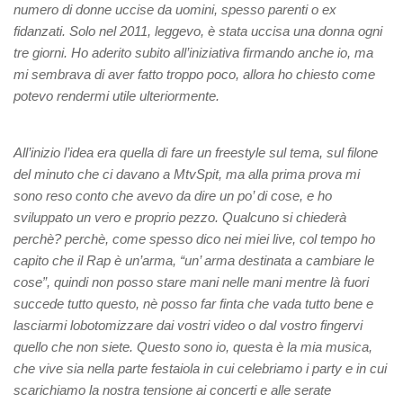
numero di donne uccise da uomini, spesso parenti o ex
fidanzati. Solo nel 2011, leggevo, è stata uccisa una donna ogni
tre giorni. Ho aderito subito all’iniziativa firmando anche io, ma
mi sembrava di aver fatto troppo poco, allora ho chiesto come
potevo rendermi utile ulteriormente.
All’inizio l’idea era quella di fare un freestyle sul tema, sul filone
del minuto che ci davano a MtvSpit, ma alla prima prova mi
sono reso conto che avevo da dire un po’ di cose, e ho
sviluppato un vero e proprio pezzo. Qualcuno si chiederà
perchè? perchè, come spesso dico nei miei live, col tempo ho
capito che il Rap è un’arma, “un’ arma destinata a cambiare le
cose”, quindi non posso stare mani nelle mani mentre là fuori
succede tutto questo, nè posso far finta che vada tutto bene e
lasciarmi lobotomizzare dai vostri video o dal vostro fingervi
quello che non siete. Questo sono io, questa è la mia musica,
che vive sia nella parte festaiola in cui celebriamo i party e in cui
scarichiamo la nostra tensione ai concerti e alle serate