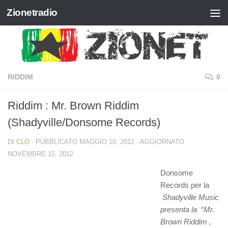
Zionetradio
Salta al contenuto
RIDDIM
0
Riddim : Mr. Brown Riddim
(Shadyville/Donsome Records)
DI
CLO
· PUBBLICATO
MAGGIO 10, 2012
· AGGIORNATO
NOVEMBRE 15, 2012
Donsome
Records per la
Shadyville Music
presenta la
“
Mr.
Brown Riddim ,