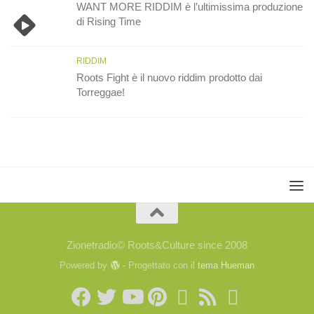
WANT MORE RIDDIM è l’ultimissima produzione
di Rising Time
RIDDIM
Roots Fight è il nuovo riddim prodotto dai
Torreggae!
Zionetradio© Roots&Culture since 2008
Powered by
- Progettato con il
tema Hueman