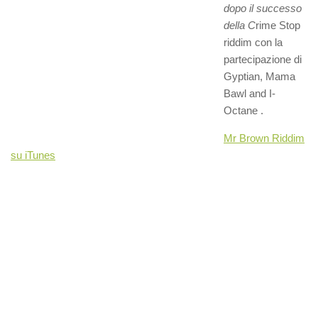
dopo il successo
della C
rime Stop
riddim con la
partecipazione di
Gyptian, Mama
Bawl and I-
Octane .
Mr Brown Riddim
su iTunes