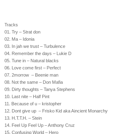
Tracks
01. Try – Strat don
02. Ma – Idonia
03. In jah we trust – Turbulence
04. Remember the days – Lukie D
05. Tune in – Natural blacks
06. Love come first – Perfect
07. 2morrow – Beenie man
08. Not the same – Don Mafia
09. Dirty thoughts – Tanya Stephens
10. Last nite – Half Pint
11. Because of u – kristopher
12. Dont give up – Frisko Kid aka Aincient Monarchy
13. H.T.T.H. – Stein
14. Feel Up Feel Up – Anthony Cruz
15. Confusing World – Hero