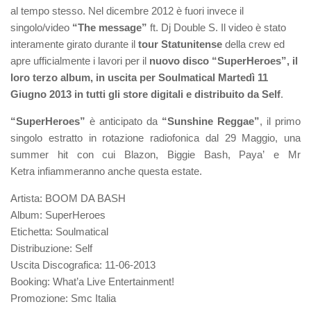
al tempo stesso. Nel dicembre 2012 è fuori invece il
singolo/video
“The message”
ft. Dj Double S. Il video è stato
interamente girato durante il
tour Statunitense
della crew ed
apre ufficialmente i lavori per il
nuovo disco “SuperHeroes”, il
loro terzo album, in uscita per Soulmatical Martedì 11
Giugno 2013 in tutti gli store digitali e distribuito da Self
.
“SuperHeroes”
è anticipato da
“Sunshine Reggae”
, il primo
singolo estratto in rotazione radiofonica dal 29 Maggio, una
summer hit con cui Blazon, Biggie Bash, Paya’ e Mr
Ketra infiammeranno anche questa estate.
Artista: BOOM DA BASH
Album: SuperHeroes
Etichetta: Soulmatical
Distribuzione: Self
Uscita Discografica: 11-06-2013
Booking: What’a Live Entertainment!
Promozione: Smc Italia