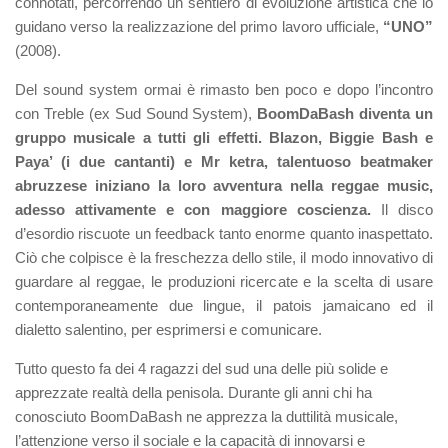
connotati, percorrendo un sentiero di evoluzione artistica che lo
guidano verso la realizzazione del primo lavoro ufficiale,
“UNO”
(2008).
Del sound system ormai è rimasto ben poco e dopo l’incontro
con Treble (ex Sud Sound System),
BoomDaBash diventa un
gruppo musicale a tutti gli effetti. Blazon, Biggie Bash e
Paya’ (i due cantanti) e Mr ketra, talentuoso beatmaker
abruzzese iniziano la loro avventura nella reggae music,
adesso attivamente e con maggiore coscienza.
Il disco
d’esordio riscuote un feedback tanto enorme quanto inaspettato.
Ciò che colpisce è la freschezza dello stile, il modo innovativo di
guardare al reggae, le produzioni ricercate e la scelta di usare
contemporaneamente due lingue, il patois jamaicano ed il
dialetto salentino, per esprimersi e comunicare.
Tutto questo fa dei 4 ragazzi del sud una delle più solide e
apprezzate realtà della penisola. Durante gli anni chi ha
conosciuto BoomDaBash ne apprezza la duttilità musicale,
l’attenzione verso il sociale e la capacità di innovarsi e