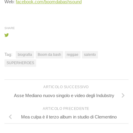
Web:
facebook.com/boomdabashsound
SHARE
Tag:
biografia
Boom da bash
reggae
salento
SUPERHEROES
ARTICOLO SUCCESSIVO
Asse Mediano nuovo singolo e video degli Indubstry
ARTICOLO PRECEDENTE
Mea culpa è il terzo album in studio di Clementino