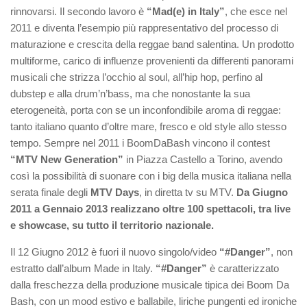
rinnovarsi. Il secondo lavoro è
“Mad(e) in Italy”
, che esce nel
2011 e diventa l’esempio più rappresentativo del processo di
maturazione e crescita della reggae band salentina. Un prodotto
multiforme, carico di influenze provenienti da differenti panorami
musicali che strizza l’occhio al soul, all’hip hop, perfino al
dubstep e alla drum’n’bass, ma che nonostante la sua
eterogeneità, porta con se un inconfondibile aroma di reggae:
tanto italiano quanto d’oltre mare, fresco e old style allo stesso
tempo. Sempre nel 2011 i BoomDaBash vincono il contest
“MTV New Generation”
in Piazza Castello a Torino, avendo
così la possibilità di suonare con i big della musica italiana nella
serata finale degli
MTV Days
, in diretta tv su MTV.
Da Giugno
2011 a Gennaio 2013 realizzano oltre 100 spettacoli, tra live
e showcase, su tutto il territorio nazionale.
Il 12 Giugno 2012 è fuori il nuovo singolo/video
“#Danger”
, non
estratto dall’album Made in Italy.
“#Danger”
è caratterizzato
dalla freschezza della produzione musicale tipica dei Boom Da
Bash, con un mood estivo e ballabile, liriche pungenti ed ironiche