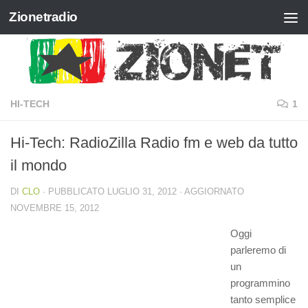
Zionetradio
Salta al contenuto
HI-TECH
1
Hi-Tech: RadioZilla Radio fm e web da tutto
il mondo
DI
CLO
· PUBBLICATO
LUGLIO 31, 2012
· AGGIORNATO
NOVEMBRE 15, 2012
Oggi
parleremo di
un
programmino
tanto semplice