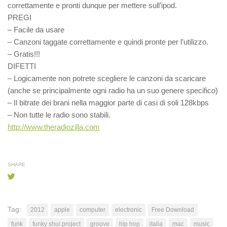
correttamente e pronti dunque per mettere sull’ipod.
PREGI
– Facile da usare
– Canzoni taggate correttamente e quindi pronte per l’utilizzo.
– Gratis!!!
DIFETTI
– Logicamente non potrete scegliere le canzoni da scaricare
(anche se principalmente ogni radio ha un suo genere specifico)
– Il bitrate dei brani nella maggior parte di casi di soli 128kbps
– Non tutte le radio sono stabili.
http://www.theradiozilla.com
SHARE
Tag:
2012
apple
computer
electronic
Free Download
funk
funky shui project
groove
hip hop
italia
mac
music