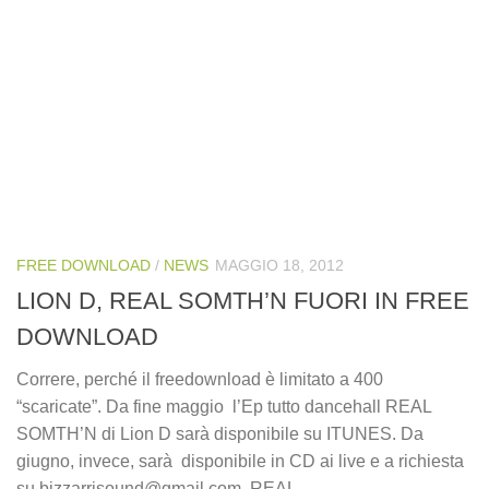
FREE DOWNLOAD
/
NEWS
MAGGIO 18, 2012
LION D, REAL SOMTH’N FUORI IN FREE
DOWNLOAD
Correre, perché il freedownload è limitato a 400
“scaricate”. Da fine maggio l’Ep tutto dancehall REAL
SOMTH’N di Lion D sarà disponibile su ITUNES. Da
giugno, invece, sarà disponibile in CD ai live e a richiesta
su bizzarrisound@gmail.com. REAL...