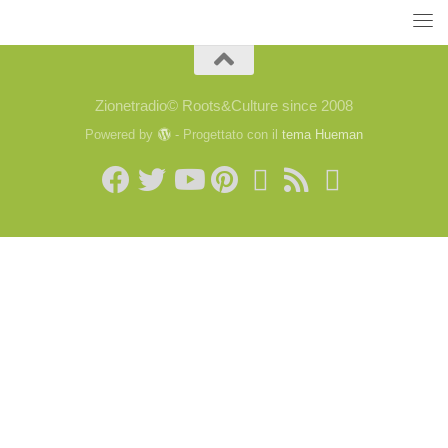
Zionetradio© Roots&Culture since 2008
Powered by
- Progettato con il
tema Hueman