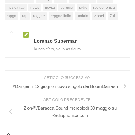
musica rap
news
novità
perugia
radio
radiophonica
ragga
rap
reggae
reggae italia
umbria
zionet
Zuli
Lorenzo Superman
Io non c'ero, ve lo assicuro
ARTICOLO SUCCESSIVO
#Danger, il 12 giugno nuovo singolo dei BoomDaBash
ARTICOLO PRECEDENTE
Zion@/Baracca Sound mercoledì 30 maggio su
Radiophonica.com