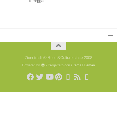
Torreggae!
Zionetradio© Roots&Culture since 2008
Powered by
- Progettato con il
tema Hueman