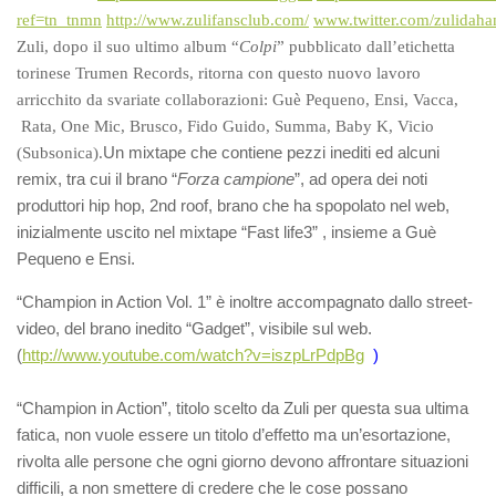
ref=tn_tnmn
http://www.zulifansclub.com/
www.twitter.com/zulidaha
Zuli, dopo il suo ultimo album “
Colpi
” pubblicato dall’etichetta
torinese Trumen Records, ritorna con questo nuovo lavoro
arricchito da svariate collaborazioni: Guè Pequeno, Ensi, Vacca,
Rata, One Mic, Brusco, Fido Guido, Summa, Baby K, Vicio
Un mixtape che contiene pezzi inediti ed alcuni
(Subsonica).
remix, tra cui il brano “
Forza campione
”, ad opera dei noti
produttori hip hop, 2nd roof, brano che ha spopolato nel web,
inizialmente uscito nel mixtape “Fast life3” , insieme a Guè
Pequeno e Ensi.
“Champion in Action Vol. 1” è inoltre accompagnato dallo street-
video, del brano inedito “Gadget”, visibile sul web.
(
http://www.youtube.com/watch?v=iszpLrPdpBg
)
“Champion in Action”, titolo scelto da Zuli per questa sua ultima
fatica, non vuole essere un titolo d’effetto ma un’esortazione,
rivolta alle persone che ogni giorno devono affrontare situazioni
difficili, a non smettere di credere che le cose possano