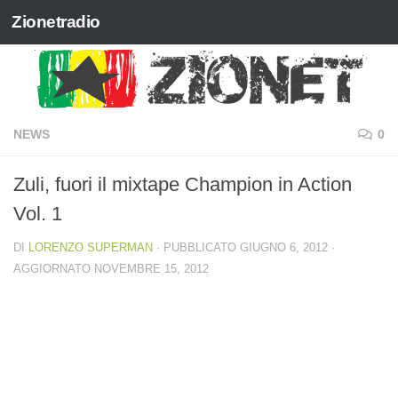
Zionetradio
Salta al contenuto
NEWS
0
Zuli, fuori il mixtape Champion in Action
Vol. 1
DI
LORENZO SUPERMAN
· PUBBLICATO
GIUGNO 6, 2012
·
AGGIORNATO
NOVEMBRE 15, 2012