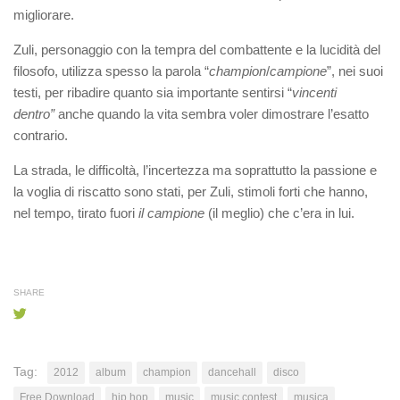
migliorare.
Zuli, personaggio con la tempra del combattente e la lucidità del
filosofo, utilizza spesso la parola “
champion
/
campione
”, nei suoi
testi, per ribadire quanto sia importante sentirsi “
vincenti
dentro”
anche quando la vita sembra voler dimostrare l’esatto
contrario.
La strada, le difficoltà, l’incertezza ma soprattutto la passione e
la voglia di riscatto sono stati, per Zuli, stimoli forti che hanno,
nel tempo, tirato fuori
il campione
(il meglio) che c’era in lui.
SHARE
Tag:
2012
album
champion
dancehall
disco
Free Download
hip hop
music
music contest
musica