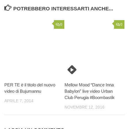
POTREBBERO INTERESSARTI ANCHE...
0
0
PER TE è il titolo del nuovo
Mellow Mood “Dance Inna
video di Bujumannu
Babylon” live video Urban
Club Perugia #Boombastik
APRILE 7, 2014
NOVEMBRE 12, 2016