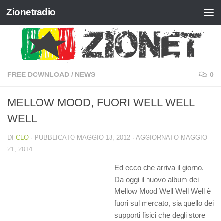
Zionetradio
Salta al contenuto
FREE DOWNLOAD
/
NEWS
0
MELLOW MOOD, FUORI WELL WELL
WELL
DI
CLO
· PUBBLICATO
MAGGIO 18, 2012
· AGGIORNATO
MAGGIO
21, 2014
Ed ecco che arriva il giorno.
Da oggi il nuovo album dei
Mellow Mood Well Well Well è
fuori sul mercato, sia quello dei
supporti fisici che degli store