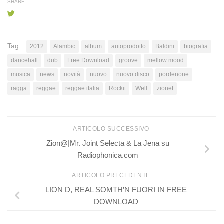
SHARE
Tag:
2012
Alambic
album
autoprodotto
Baldini
biografia
dancehall
dub
Free Download
groove
mellow mood
musica
news
novità
nuovo
nuovo disco
pordenone
ragga
reggae
reggae italia
Rockit
Well
zionet
ARTICOLO SUCCESSIVO
Zion@|Mr. Joint Selecta & La Jena su
Radiophonica.com
ARTICOLO PRECEDENTE
LION D, REAL SOMTH’N FUORI IN FREE
DOWNLOAD