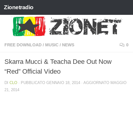
Zionetradio
Salta al contenuto
FREE DOWNLOAD
/
MUSIC
/
NEWS
0
Skarra Mucci & Teacha Dee Out Now
“Red” Official Video
DI
CLO
· PUBBLICATO
GENNAIO 18, 2014
· AGGIORNATO
MAGGIO
21, 2014