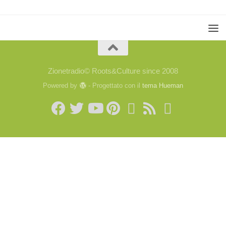
Zionetradio© Roots&Culture since 2008
Powered by
- Progettato con il
tema Hueman