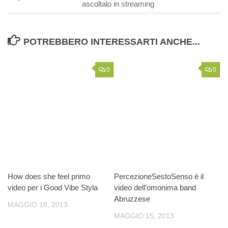
ascoltalo in streaming
POTREBBERO INTERESSARTI ANCHE...
0
0
How does she feel primo
PercezioneSestoSenso è il
video per i Good Vibe Styla
video dell’omonima band
Abruzzese
MAGGIO 18, 2013
MAGGIO 15, 2013