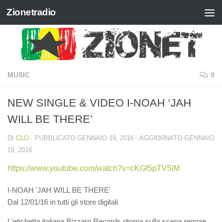
Zionetradio
Salta al contenuto
MUSIC
0
NEW SINGLE & VIDEO I-NOAH ‘JAH
WILL BE THERE’
DI
CLO
· PUBBLICATO
GENNAIO 19, 2016
· AGGIORNATO
GENNAIO
19, 2016
https://www.youtube.com/watch?v=cKGf5pTV5iM
I-NOAH 'JAH WILL BE THERE'
Dal 12/01/16 in tutti gli store digitali
L'etichetta italiana Bizzarri Records ritorna sulla scena reggae