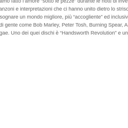
amo fatto l’amore “sotto le pezze” durante le notti di inv
nzoni e interpretazioni che ci hanno unito dietro lo stri
sognare un mondo migliore, più “accogliente” ed inclusiv
di gente come Bob Marley, Peter Tosh, Burning Spear, A
gae. Uno dei quei dischi è “Handsworth Revolution” e uno