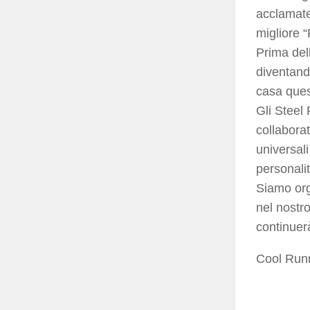
acclamate
migliore “
Prima del
diventand
casa ques
Gli Steel 
collabora
universali
personali
Siamo orgo
nel nostr
continuerà
Cool Run