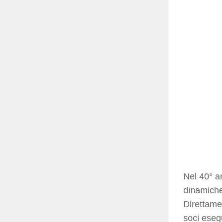
Nel 40° an
dinamiche
Direttame
soci esegu