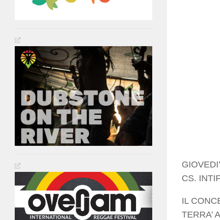
GIOVEDI’
CS. INT
IL CONC
TERRA’ 