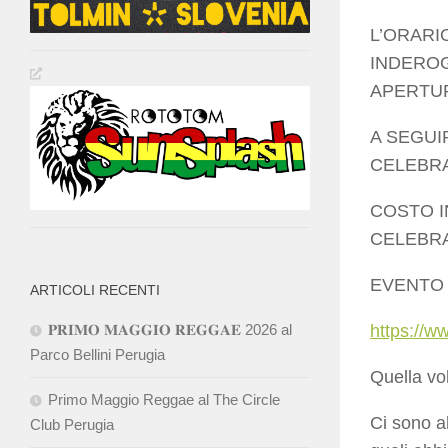
L’ORARIO
INDEROG
APERTUR
A SEGUI
CELEBRAT
COSTO I
CELEBRA
EVENTO
ARTICOLI RECENTI
𝐏𝐑𝐈𝐌𝐎 𝐌𝐀𝐆𝐆𝐈𝐎 𝐑𝐄𝐆𝐆𝐀𝐄 2026 al
https://
Parco Bellini Perugia
Quella vo
Primo Maggio Reggae al The Circle
Ci sono a
Club Perugia