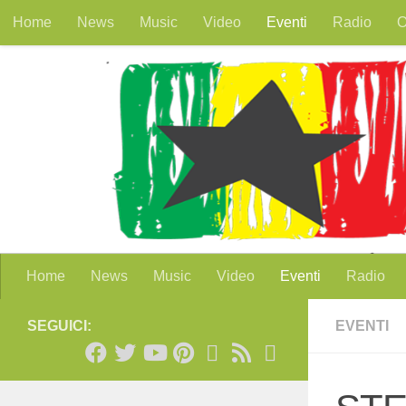
Home
News
Music
Video
Eventi
Radio
O
Salta al contenuto
Home
News
Music
Video
Eventi
Radio
SEGUICI:
EVENTI