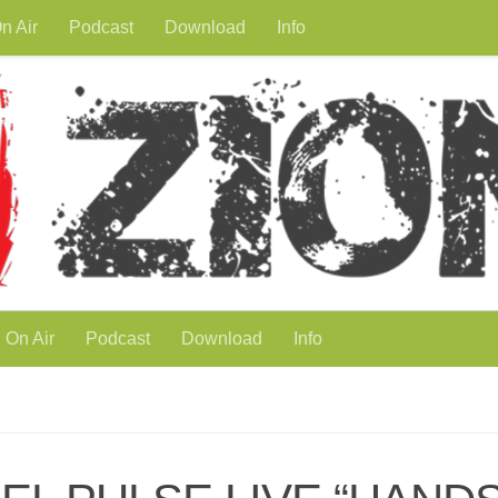
n Air
Podcast
Download
Info
On Air
Podcast
Download
Info