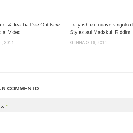
cci & Teacha Dee Out Now
Jellyfish è il nuovo singolo d
cial Video
Stylez sul Madskull Riddim
, 2014
GENNAIO 16, 2014
 UN COMMENTO
nto
*