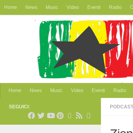
Home
News
Music
Video
Eventi
Radio
O
Salta al contenuto
Home
News
Music
Video
Eventi
Radio
SEGUICI:
PODCAS