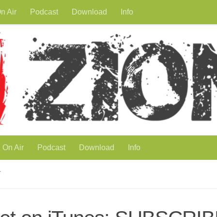
n Air
Podcast
Download
Info
On Air
Podcast
Download
Info
T