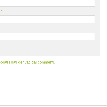
l
*
ati i dati derivati dai commenti
.