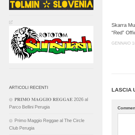
Skarra Mu
“Red” Offi
GENNAIO 18
ARTICOLI RECENTI
LASCIA
𝐏𝐑𝐈𝐌𝐎 𝐌𝐀𝐆𝐆𝐈𝐎 𝐑𝐄𝐆𝐆𝐀𝐄 2026 al
Parco Bellini Perugia
Comme
Primo Maggio Reggae al The Circle
Club Perugia