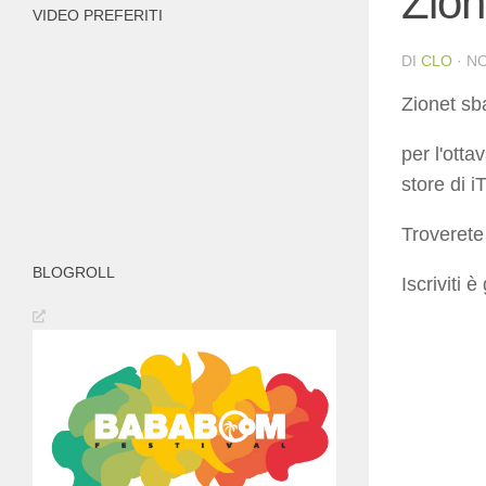
Zio
VIDEO PREFERITI
DI
CLO
·
NO
Zionet sb
per l'ott
store di i
Troverete 
BLOGROLL
Iscriviti è