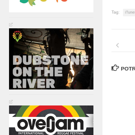
Tag:
iTune
POTR