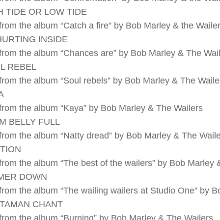
GH TIDE OR LOW TIDE
rom the album “Catch a fire” by Bob Marley & the Waile
 HURTING INSIDE
rom the album “Chances are” by Bob Marley & The Wai
UL REBEL
rom the album “Soul rebels” by Bob Marley & The Waile
A
rom the album “Kaya” by Bob Marley & The Wailers
EM BELLY FULL
rom the album “Natty dread” by Bob Marley & The Wail
UTION
rom the album “The best of the wailers” by Bob Marley 
MMER DOWN
rom the album “The wailing wailers at Studio One” by B
STAMAN CHANT
rom the album “Burning” by Bob Marley & The Wailers