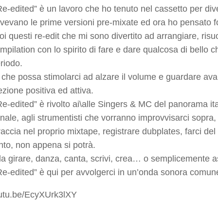
Re-edited” è un lavoro che ho tenuto nel cassetto per dive
avevano le prime versioni pre-mixate ed ora ho pensato 
voi questi re-edit che mi sono divertito ad arrangiare, ri
pilation con lo spirito di fare e dare qualcosa di bello c
riodo.
che possa stimolarci ad alzare il volume e guardare avant
ezione positiva ed attiva.
Re-edited” è rivolto ai\alle Singers & MC del panorama it
nale, agli strumentisti che vorranno improvvisarci sopra, 
accia nel proprio mixtape, registrare dubplates, farci de
anto, non appena si potrà.
lla girare, danza, canta, scrivi, crea… o semplicemente a
Re-edited” è qui per avvolgerci in un’onda sonora comun
outu.be/EcyXUrk3lXY