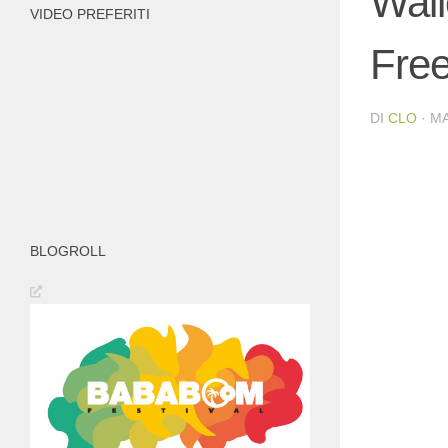
Wail
VIDEO PREFERITI
Fre
DI
CLO
·
MA
BLOGROLL