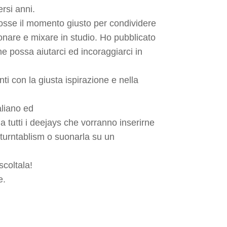
rsi anni.
fosse il momento giusto per condividere
suonare e mixare in studio. Ho pubblicato
he possa aiutarci ed incoraggiarci in
i con la giusta ispirazione e nella
aliano ed
a tutti i deejays che vorranno inserirne
l turntablism o suonarla su un
scoltala!
e.