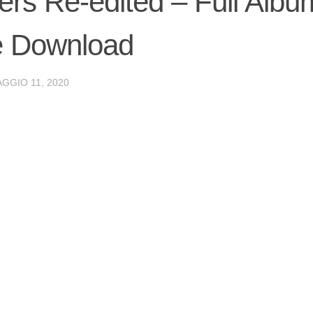
ers Re-edited – Full Albu
e Download
GGIO 11, 2020