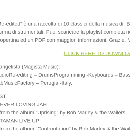
e-edited” è una raccolta di 10 classici della musica di “
rma di strumentali. Puoi scaricare la playlist completa nel
 copertina ed un PDF con maggiori informazioni. Grazie.
CLICK HERE TO DOWNLO
ngelista (Magista Music):
udioRe-editing – DrumsProgramming -Keyboards – Bassl
usicFactory – Perugia -Italy.
ST
REVER LOVING JAH
rom the album “Uprising” by Bob Marley & the Wailers
STAMAN LIVE UP
rom the album “Confrontation” by Bob Marley & the Wai