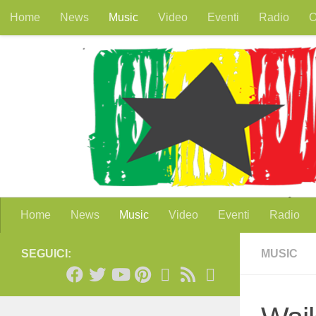
Home
News
Music
Video
Eventi
Radio
O
Salta al contenuto
Home
News
Music
Video
Eventi
Radio
SEGUICI:
MUSIC