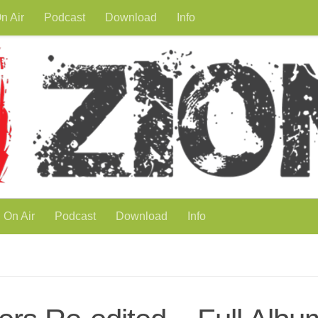
n Air
Podcast
Download
Info
On Air
Podcast
Download
Info