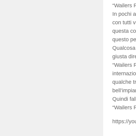
“Wailers 
In pochi 
con tutti 
questa com
questo pe
Qualcosa 
giusta dir
“Wailers 
internazio
qualche tr
bell’impi
Quindi fa
“Wailers 
https://y