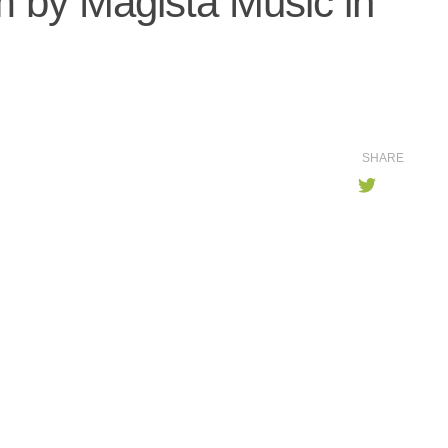
m by Magista Music in
SHARE