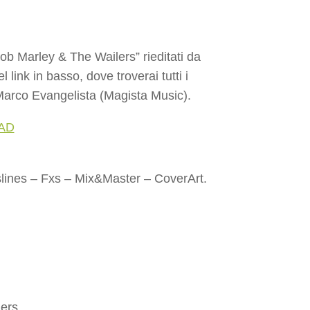
Bob Marley & The Wailers” rieditati da
 link in basso, dove troverai tutti i
 Marco Evangelista (Magista Music).
AD
ines – Fxs – Mix&Master – CoverArt.
lers