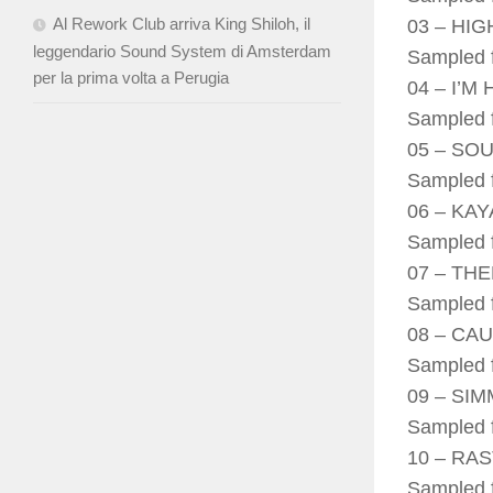
Al Rework Club arriva King Shiloh, il
03 – HI
leggendario Sound System di Amsterdam
Sampled f
per la prima volta a Perugia
04 – I’M
Sampled f
05 – SO
Sampled f
06 – KAY
Sampled f
07 – TH
Sampled f
08 – CA
Sampled f
09 – SI
Sampled f
10 – RA
Sampled f