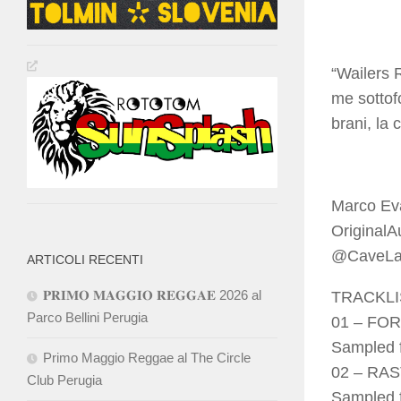
“Wailers R
me sottofo
brani, la
Marco Eva
OriginalA
@CaveLabM
ARTICOLI RECENTI
𝐏𝐑𝐈𝐌𝐎 𝐌𝐀𝐆𝐆𝐈𝐎 𝐑𝐄𝐆𝐆𝐀𝐄 2026 al
TRACKLI
Parco Bellini Perugia
01 – FO
Sampled f
Primo Maggio Reggae al The Circle
02 – RA
Club Perugia
Sampled f