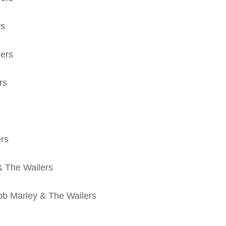
rs
lers
rs
ers
& The Wailers
ob Marley & The Wailers