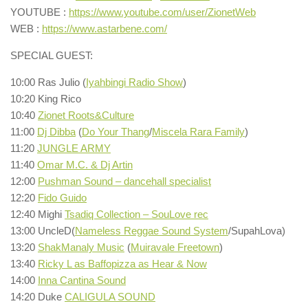
YOUTUBE :
https://www.youtube.com/user/ZionetWeb
WEB :
https://www.astarbene.com/
SPECIAL GUEST:
10:00 Ras Julio (
Iyahbingi Radio Show
)
10:20 King Rico
10:40
Zionet Roots&Culture
11:00
Dj Dibba
(
Do Your Thang
/
Miscela Rara Family
)
11:20
JUNGLE ARMY
11:40
Omar M.C. & Dj Artin
12:00
Pushman Sound – dancehall specialist
12:20
Fido Guido
12:40 Mighi
Tsadiq Collection – SouLove rec
13:00 UncleD(
Nameless Reggae Sound System
/SupahLova)
13:20
ShakManaly Music
(
Muiravale Freetown
)
13:40
Ricky L as Baffopizza as Hear & Now
14:00
Inna Cantina Sound
14:20 Duke
CALIGULA SOUND