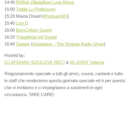
14:40
RAINA Villada
Boot Loop Music
15:00
Treble Lu Professore
15:20 Masta Dread (
#FarisanHiFi
)
15:40
Lion D
16:00
BomChilom Sound
16:20
Triggafinga Intl Sound
16:40
Sealow
(
Astarbene – The Reggae Radio Show
)
Hosted by:
DJ AFGHAN (SOULOVE REC)
&
Mr.JOINT Selecta
Ringraziamento speciale a tutti gli amici, sound, cantanti e tutto
lo staff che renderanno questa giornata speciale ed è per questo
che vi invitiamo e ci impegniamo a sostenerli in ogni
circostanza. TAKE CARE!