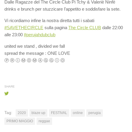
Dalle Ragazze del The Circle Club Pi Tchy & Valeriè Ninfè
drinks e brunch per stuzzicare l’appetito e soddisfare la sete.
Vi ricordiamo infine la nostra diretta tutti i sabati
#SAVETHECIRCLE
sulla pagina
The Circle CLUB
dalle 22:00
alle 23:00
#perujahdubclub
united we stand , divided we fall
spread the message : ONE LOVE
Ⓟ Ⓡ Ⓘ Ⓜ Ⓞ Ⓜ Ⓐ Ⓖ Ⓖ Ⓘ Ⓞ
SHARE
Tag:
2020
blaze up
FESTIVAL
online
perugia
PRIMO MAGGIO
reggae