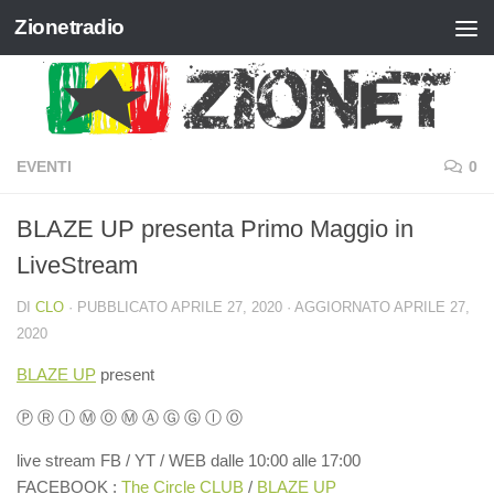
Zionetradio
Salta al contenuto
EVENTI
0
BLAZE UP presenta Primo Maggio in
LiveStream
DI
CLO
· PUBBLICATO
APRILE 27, 2020
· AGGIORNATO
APRILE 27,
2020
BLAZE UP
present
Ⓟ Ⓡ Ⓘ Ⓜ Ⓞ Ⓜ Ⓐ Ⓖ Ⓖ Ⓘ Ⓞ
live stream FB / YT / WEB dalle 10:00 alle 17:00
FACEBOOK :
The Circle CLUB
/
BLAZE UP