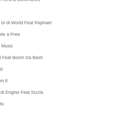
to di World Feat Raphael
Me a Pree
e Music
d Feat Boom Da Bash
rd
n It
di Engine Feat Sizzla
ls