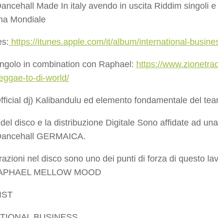
ncehall Made In italy avendo in uscita Riddim singoli e Vi
na Mondiale
es:
https://itunes.apple.com/it/album/international-busi
singolo in combination con Raphael:
https://www.zionetrad
reggae-to-di-world/
fficial dj) Kalibandulu ed elemento fondamentale del te
del disco e la distribuzione Digitale Sono affidate ad una
Dancehall GERMAICA.
orazioni nel disco sono uno dei punti di forza di que
APHAEL MELLOW MOOD
IST
TIONAL BUSINESS