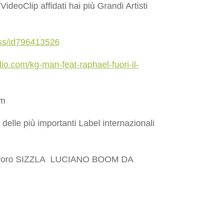
deoClip affidati hai più Grandi Artisti
ness/id796413526
io.com/kg-man-feat-raphael-fuori-il-
am
 delle più importanti Label internazionali
sto lavoro SIZZLA LUCIANO BOOM DA