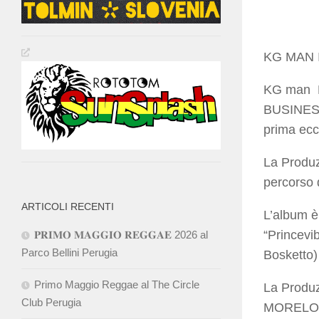
KG MAN 
KG man R
BUSINESS)
prima ecc
La Produz
percorso 
ARTICOLI RECENTI
L’album è
“Princevi
𝐏𝐑𝐈𝐌𝐎 𝐌𝐀𝐆𝐆𝐈𝐎 𝐑𝐄𝐆𝐆𝐀𝐄 2026 al
Parco Bellini Perugia
Bosketto) 
Primo Maggio Reggae al The Circle
La Produz
Club Perugia
MORELOVE