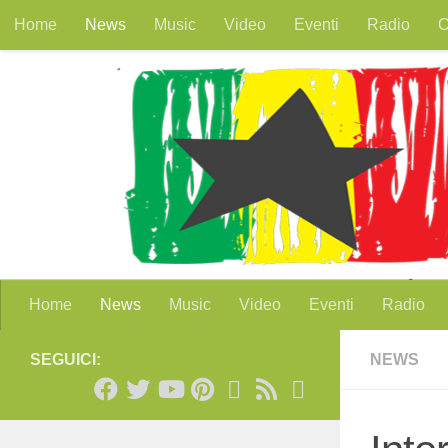
Home
News
Music
Video
Eventi
Radio
O
Salta al contenuto
Home
News
Music
Video
Eventi
Radio
SEGUICI:
NEWS