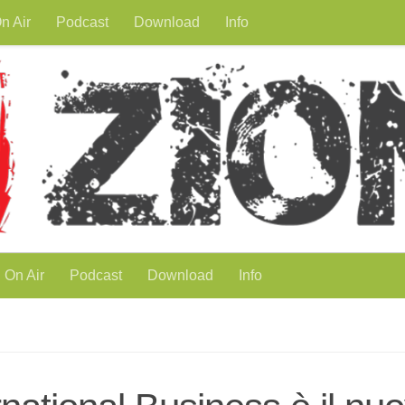
n Air
Podcast
Download
Info
On Air
Podcast
Download
Info