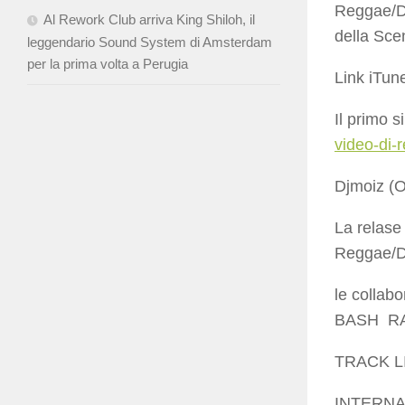
Reggae/Da
Al Rework Club arriva King Shiloh, il
della Sce
leggendario Sound System di Amsterdam
per la prima volta a Perugia
Link iTun
Il primo 
video-di-
Djmoiz (O
La relase 
Reggae/
le collab
BASH R
TRACK L
INTERNA