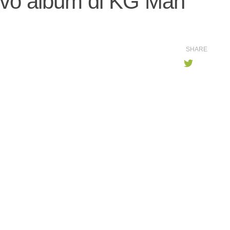
uovo album di KG Man
SHARE