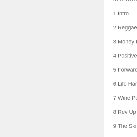
1 Intro
2 Reggae 
3 Money 
4 Positiv
5 Forwar
6 Life Ha
7 Wine Po
8 Rev Up 
9 The Skil