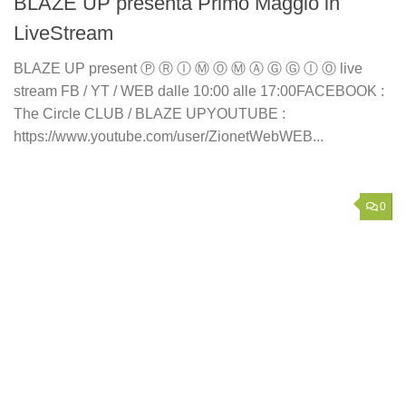
BLAZE UP presenta Primo Maggio in
LiveStream
BLAZE UP present Ⓟ Ⓡ Ⓘ Ⓜ Ⓞ Ⓜ Ⓐ Ⓖ Ⓖ Ⓘ Ⓞ live
stream FB / YT / WEB dalle 10:00 alle 17:00FACEBOOK :
The Circle CLUB / BLAZE UPYOUTUBE :
https://www.youtube.com/user/ZionetWebWEB...
0