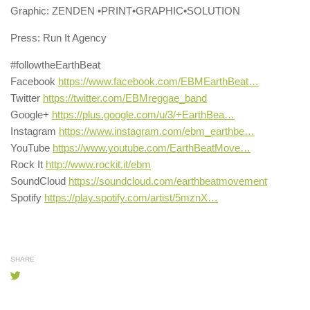
Graphic: ZENDEN •PRINT•GRAPHIC•SOLUTION
Press: Run It Agency
#followtheEarthBeat
Facebook
https://www.facebook.com/EBMEarthBeat…
Twitter
https://twitter.com/EBMreggae_band
Google+
https://plus.google.com/u/3/+EarthBea…
Instagram
https://www.instagram.com/ebm_earthbe…
YouTube
https://www.youtube.com/EarthBeatMove…
Rock It
http://www.rockit.it/ebm
SoundCloud
https://soundcloud.com/earthbeatmovement
Spotify
https://play.spotify.com/artist/5mznX…
SHARE