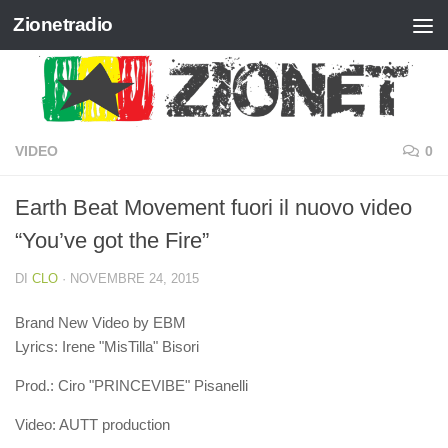
Zionetradio
Salta al contenuto
VIDEO
0
Earth Beat Movement fuori il nuovo video
“You’ve got the Fire”
DI
CLO
·
NOVEMBRE 24, 2015
Brand New Video by EBM
Lyrics: Irene "MisTilla" Bisori
Prod.: Ciro "PRINCEVIBE" Pisanelli
Video: AUTT production