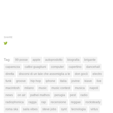
SHARE
Tag:
99 posse
apple
autoprodotto
biografia
brigante
caparezza
cattivi guagliuni
computer
cupertino
dancehall
diretta
discorsi di un tale che assomiglia a te
don gocò
electro
funk
groove
hip hop
iphone
italia
jovine
kiave
live
macintosh
milano
music
music contest
musica
napoli
news
on air
pathei mathos
perugia
pest
radio
radiophonica
ragga
rap
recensione
reggae
rocksteady
roma ska
saila vibes
steve jobs
synt
tecnologia
virtus