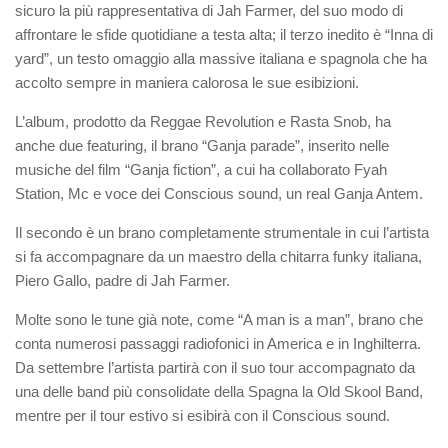
sicuro la più rappresentativa di Jah Farmer, del suo modo di
affrontare le sfide quotidiane a testa alta; il terzo inedito è “Inna di
yard”, un testo omaggio alla massive italiana e spagnola che ha
accolto sempre in maniera calorosa le sue esibizioni.
L’album, prodotto da Reggae Revolution e Rasta Snob, ha
anche due featuring, il brano “Ganja parade”, inserito nelle
musiche del film “Ganja fiction”, a cui ha collaborato Fyah
Station, Mc e voce dei Conscious sound, un real Ganja Antem.
Il secondo è un brano completamente strumentale in cui l’artista
si fa accompagnare da un maestro della chitarra funky italiana,
Piero Gallo, padre di Jah Farmer.
Molte sono le tune già note, come “A man is a man”, brano che
conta numerosi passaggi radiofonici in America e in Inghilterra.
Da settembre l’artista partirà con il suo tour accompagnato da
una delle band più consolidate della Spagna la Old Skool Band,
mentre per il tour estivo si esibirà con il Conscious sound.