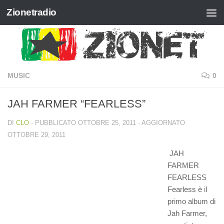
Zionetradio
Salta al contenuto
MUSIC
0
JAH FARMER “FEARLESS”
DI
CLO
· PUBBLICATO
OTTOBRE 25, 2011
· AGGIORNATO
OTTOBRE 29, 2011
JAH
FARMER
FEARLESS
Fearless è il
primo album di
Jah Farmer,