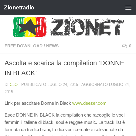
Zionetradio
Salta al contenuto
FREE DOWNLOAD
/
NEWS
0
Ascolta e scarica la compilation ‘DONNE
IN BLACK’
DI
CLO
· PUBBLICATO
LUGLIO 24, 2015
· AGGIORNATO
LUGLIO 24,
2015
Link per ascoltare Donne in Black
www.deezer.com
Esce DONNE IN BLACK la compilation che raccoglie le voci
femminili italiane di black, soul e reggae music. La track list è
formata da tredici brani, tredici voci cercate e selezionate da