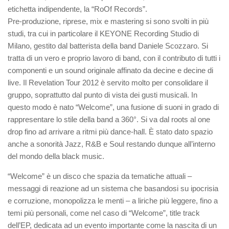
etichetta indipendente, la “RoOf Records”.
Pre-produzione, riprese, mix e mastering si sono svolti in più
studi, tra cui in particolare il KEYONE Recording Studio di
Milano, gestito dal batterista della band Daniele Scozzaro. Si
tratta di un vero e proprio lavoro di band, con il contributo di tutti i
componenti e un sound originale affinato da decine e decine di
live. Il Revelation Tour 2012 è servito molto per consolidare il
gruppo, soprattutto dal punto di vista dei gusti musicali. In
questo modo è nato “Welcome”, una fusione di suoni in grado di
rappresentare lo stile della band a 360°. Si va dal roots al one
drop fino ad arrivare a ritmi più dance-hall. È stato dato spazio
anche a sonorità Jazz, R&B e Soul restando dunque all’interno
del mondo della black music.
“Welcome” è un disco che spazia da tematiche attuali –
messaggi di reazione ad un sistema che basandosi su ipocrisia
e corruzione, monopolizza le menti – a liriche più leggere, fino a
temi più personali, come nel caso di “Welcome”, title track
dell’EP, dedicata ad un evento importante come la nascita di un