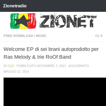
Zionetradio
Salta al contenuto
FREE DOWNLOAD
/
MUSIC
0
Welcome EP di sei brani autoprodotto per
Ras Melody & Irie RoOf Band
DI
CLO
· PUBBLICATO
NOVEMBRE 3, 2013
· AGGIORNATO
MAGGIO 21, 2014