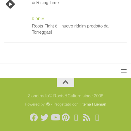
di Rising Time
RIDDIM
Roots Fight è il nuovo riddim prodotto dai
Torreggae!
Zionetradio© Roots&Culture since 2008
Powered by
- Progettato con il
tema Hueman