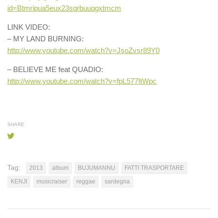
id=Btmripua5eux23sqrb
uuqgxtmcm
LINK VIDEO:
– MY LAND BURNING:
http://www.youtube.com/
watch?v=JsoZvsr89Y0
– BELIEVE ME feat QUADIO:
http://www.youtube.com/
watch?v=fpL577ItWpc
SHARE
Tag:
2013
album
BUJUMANNU
FATTI TRASPORTARE
KENJI
musicraiser
reggae
sardegna