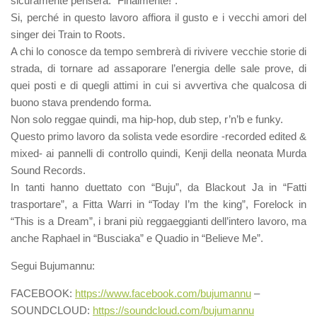
sicuramente penserà: “Finalmente!”.
Si, perché in questo lavoro affiora il gusto e i vecchi amori del
singer dei Train to Roots.
A chi lo conosce da tempo sembrerà di rivivere vecchie storie di
strada, di tornare ad assaporare l’energia delle sale prove, di
quei posti e di quegli attimi in cui si avvertiva che qualcosa di
buono stava prendendo forma.
Non solo reggae quindi, ma hip-hop, dub step, r’n’b e funky.
Questo primo lavoro da solista vede esordire -recorded edited &
mixed- ai pannelli di controllo quindi, Kenji della neonata Murda
Sound Records.
In tanti hanno duettato con “Buju”, da Blackout Ja in “Fatti
trasportare”, a Fitta Warri in “Today I’m the king”, Forelock in
“This is a Dream”, i brani più reggaeggianti dell’intero lavoro, ma
anche Raphael in “Busciaka” e Quadio in “Believe Me”.
Segui Bujumannu:
FACEBOOK:
https://www.facebook.com/
bujumannu
–
SOUNDCLOUD:
https://soundcloud.com/
bujumannu