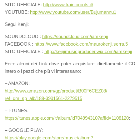
SITO UFFICIALE:
http://
www.traintoroots.it/
YOUTUBE:
http://www.youtube.com/
user/Bujumannu1
Segui Kenji:
SOUNDCLOUD :
https://soundcloud.com/
iamkenji
FACEBOOK :
https://www.facebook.com/
maurokenji.serra.5
SITO UFFICIALE :
http://
kenjimusicproducer.wix.com/
iamkenji
Ecco alcuni dei Link dove poter acquistare, direttamente il CD
intero o i pezzi che più vi interessano:
– AMAZON:
http://www.amazon.com/gp/
product/B00F6CEZ08/
ref=dm_sp_alb/
188-3991561-2279515
– I-TUNES:
https://itunes.apple.com/
it/album/
id704994310?affId=1108120
;
– GOOGLE PLAY:
https://play.google.com/
store/music/
album?