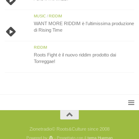
MUSIC
/
RIDDIM
WANT MORE RIDDIM è l’ultimissima produzione
di Rising Time
RIDDIM
Roots Fight è il nuovo riddim prodotto dai
Torreggae!
Zionetradio© Roots&Culture since 2008
Powered by
- Progettato con il
tema Hueman