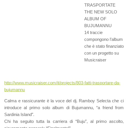
TRASPORTATE
THE NEW SOLO
ALBUM OF
BUJUMANNU
14 traccie
compongono l’album
che è stato finanziato
con un progetto su
Musicraiser
http://www.musicraiser.com/it/projects/803-fatti-trasportare-da-
bujumannu
Calma e rassicurante è la voce del dj. Ramboy Selecta che ci
introduce al primo solo album di Bujumannu, “a friend from
Sardinia Island”.
Chi ha seguito tutta la carriera di “Buju”, al primo ascolto,