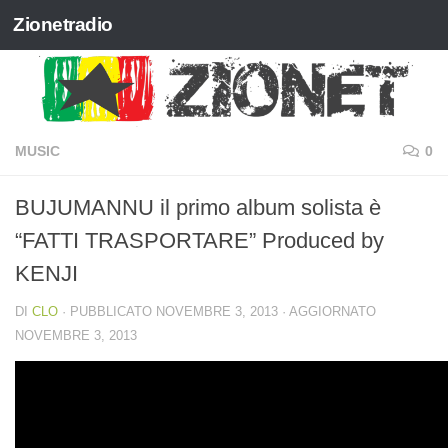
Zionetradio
Salta al contenuto
MUSIC
0
BUJUMANNU il primo album solista è
“FATTI TRASPORTARE” Produced by
KENJI
DI
CLO
· PUBBLICATO
NOVEMBRE 3, 2013
· AGGIORNATO
NOVEMBRE 3, 2013